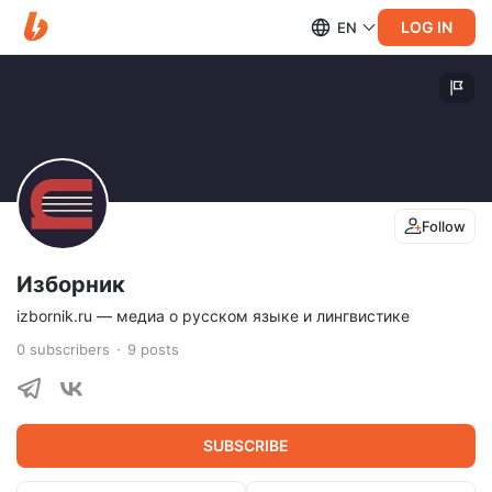
LOG IN
EN
Follow
Изборник
izbornik.ru — медиа о русском языке и лингвистике
0
subscribers
9
posts
SUBSCRIBE