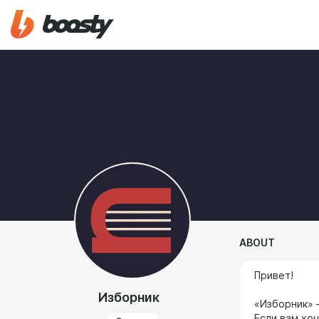
ABOUT
Привет!
Изборник
«Изборник» 
Если вам хоч