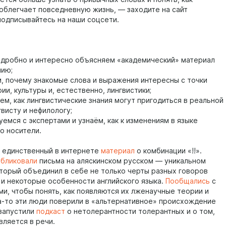
 облегчает повседневную жизнь, — заходите на сайт
и подписывайтесь на наши соцсети.
подробно и интересно объясняем «академический» материал
нию;
м, почему знакомые слова и выражения интересны с точки
ии, культуры и, естественно, лингвистики;
ем, как лингвистические знания могут пригодиться в реальной
висту и нефилологу;
уемся с экспертами и узнаём, как к изменениям в языке
о носители.
 единственный в интернете
материал
о комбинации «!!».
убликовали
письма на аляскинском русском — уникальном
оторый объединил в себе не только черты разных говоров
о и некоторые особенности английского языка.
Пообщались
с
ми, чтобы понять, как появляются их лженаучные теории и
а-то эти люди поверили в «альтернативное» происхождение
 запустили
подкаст
о нетолерантности толерантных и о том,
вляется в речи.