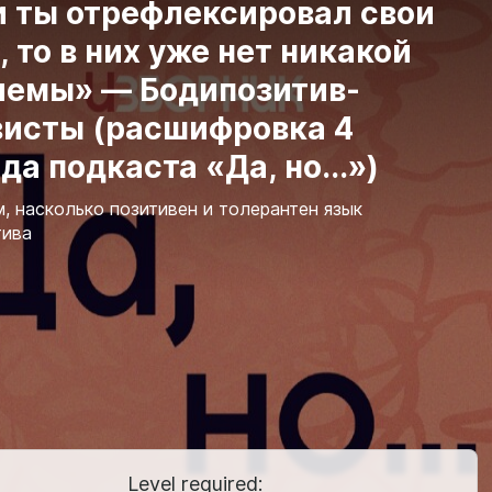
и ты отрефлексировал свои
, то в них уже нет никакой
лемы» — Бодипозитив-
висты (расшифровка 4
да подкаста «Да, но...»)
, насколько позитивен и толерантен язык
тива
Level required: