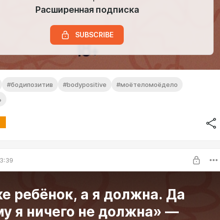
Расширенная подписка
SUBSCRIBE
#бодипозитив
#bodypositive
#моётеломоёдело
ь
3:39
е ребёнок, а я должна. Да
у я ничего не должна» —