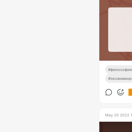
#философия
#оксанамор
May 20 2022 1