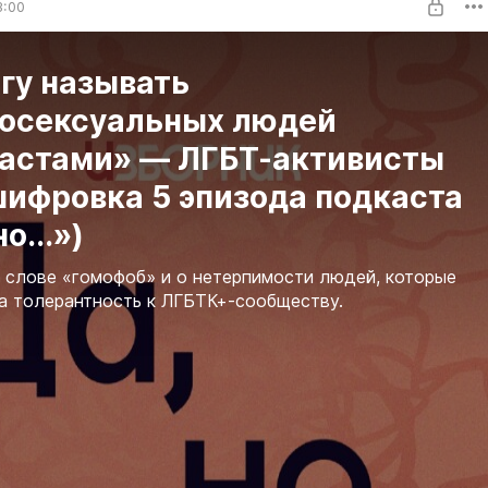
3:00
гу называть
росексуальных людей
растами» — ЛГБТ-активисты
шифровка 5 эпизода подкаста
о...»)
 слове «гомофоб» и о нетерпимости людей, которые
а толерантность к ЛГБТК+-сообществу.