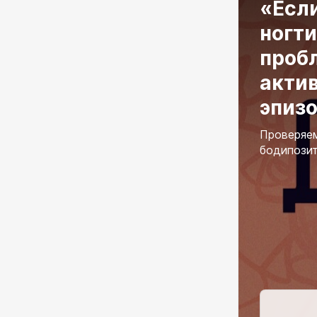
«Есл
ногти
проб
акти
эпизо
Проверяем
бодипози