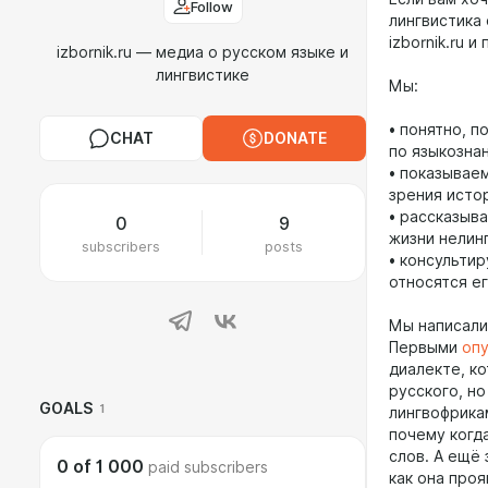
Follow
лингвистика
izbornik.ru 
izbornik.ru — медиа о русском языке и
лингвистике
Мы:
• понятно, 
CHAT
DONATE
по языкозна
• показывае
зрения истор
• рассказыва
0
9
жизни нелинг
subscribers
posts
• консультир
относятся ег
Мы написали
Первыми
оп
диалекте, к
русского, н
GOALS
1
лингвофрика
почему когд
слов. А ещё
0
of
1 000
paid subscribers
как она проя