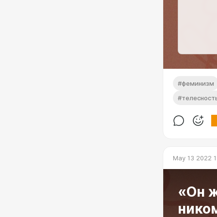
#феминизм
#телесност
May 13 2022 1
«Он ж
ником