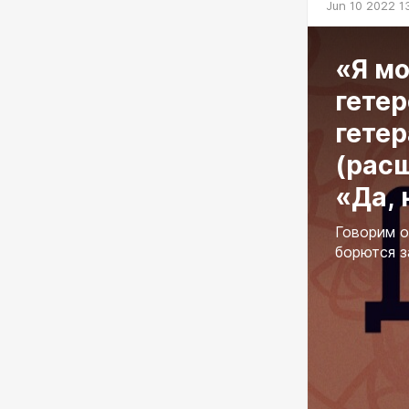
Jun 10 2022 1
«Я мо
гете
гете
(рас
«Да, н
Говорим о
борются з