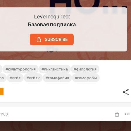
Level required:
Базовая подписка
SUBSCRIBE
#культурология
#лингвистика
#филология
оз
#лгбт
#лгбтк
#гомофобия
#гомофобы
1:00