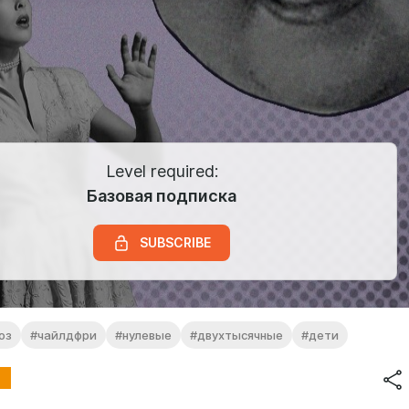
Level required:
Базовая подписка
SUBSCRIBE
оз
#чайлдфри
#нулевые
#двухтысячные
#дети