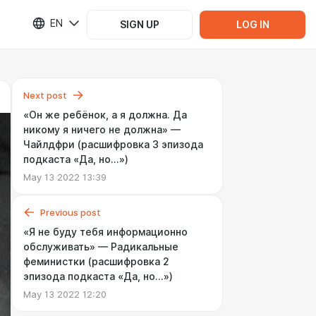
EN
SIGN UP
LOG IN
Next post
«Он же ребёнок, а я должна. Да
никому я ничего не должна» —
Чайлдфри (расшифровка 3 эпизода
подкаста «Да, но...»)
May 13 2022 13:39
Previous post
«Я не буду тебя информационно
обслуживать» — Радикальные
феминистки (расшифровка 2
эпизода подкаста «Да, но...»)
May 13 2022 12:20