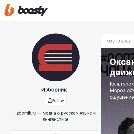
May 13 2022 1
Оксан
движ
Культурол
Изборник
Мороз объ
ощущение 
Follow
izbornik.ru — медиа о русском языке и
лингвистике