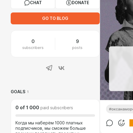
CHAT
DONATE
GO TO BLOG
0
9
subscribers
posts
GOALS
1
0
of
1 000
paid subscribers
#оксанамор
Когда мы наберём 1000 платных
подписчиков, мы сможем больше