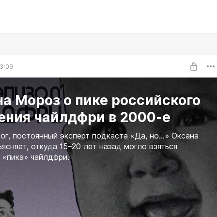
3:09
а Мороз о пике российского
ения чайлдфри в 2000-е
ог, постоянный эксперт подкаста «Да, но…» Оксана
ясняет, откуда 15–20 лет назад могло взяться
«пика» чайлдфри.