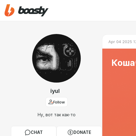
Apr 04 2025 1
Коша
iyul
Follow
Ну, вот так как-то
CHAT
DONATE