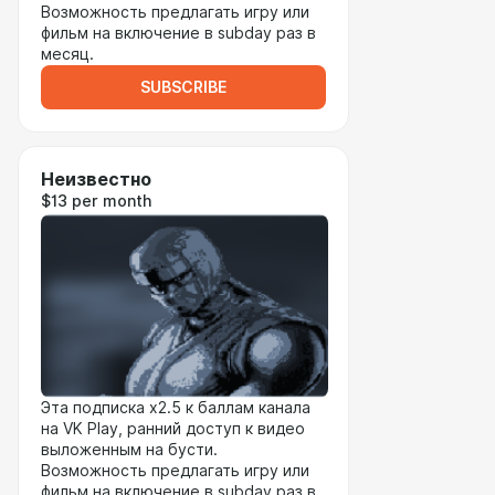
Возможность предлагать игру или
фильм на включение в subday раз в
месяц.
SUBSCRIBE
Неизвестно
$13 per month
Эта подписка x2.5 к баллам канала
на VK Play, ранний доступ к видео
выложенным на бусти.
Возможность предлагать игру или
фильм на включение в subday раз в