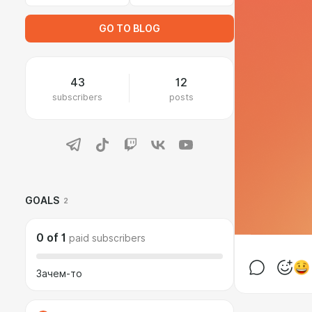
GO TO BLOG
43
12
subscribers
posts
GOALS
2
0
of
1
paid subscribers
Зачем-то