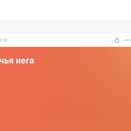
2:33
чья нега