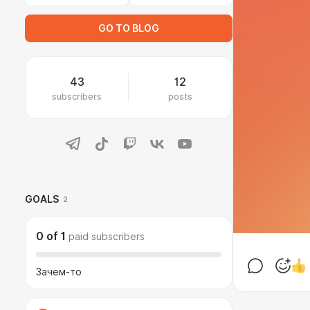
GO TO BLOG
43
12
subscribers
posts
GOALS
2
0
of
1
paid subscribers
Зачем-то