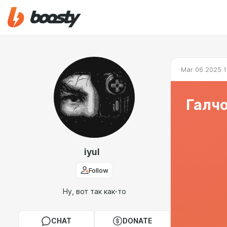
Mar 06 2025 1
Галчо
iyul
Follow
Ну, вот так как-то
CHAT
DONATE