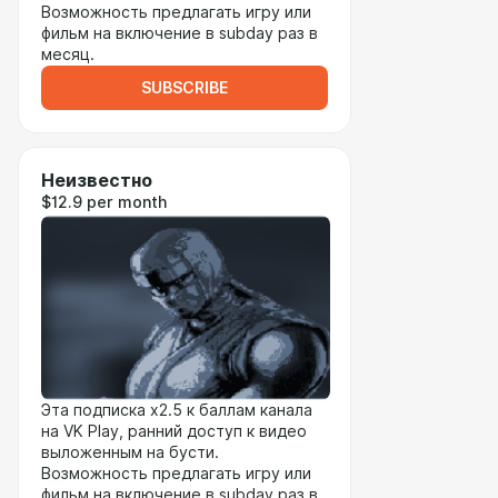
Возможность предлагать игру или
фильм на включение в subday раз в
месяц.
SUBSCRIBE
Неизвестно
$12.9 per month
Эта подписка x2.5 к баллам канала
на VK Play, ранний доступ к видео
выложенным на бусти.
Возможность предлагать игру или
фильм на включение в subday раз в