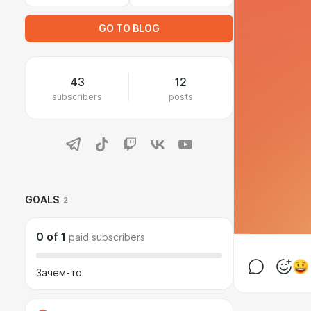
GO TO BLOG
43
12
subscribers
posts
GOALS
2
0
of
1
paid subscribers
Зачем-то