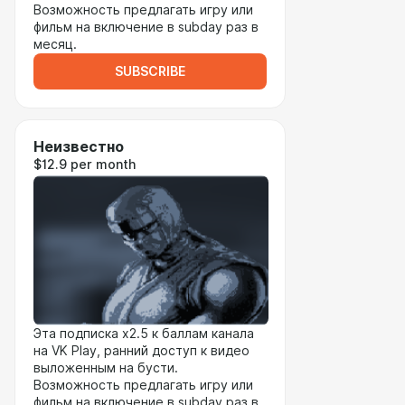
Возможность предлагать игру или
фильм на включение в subday раз в
месяц.
SUBSCRIBE
Неизвестно
$12.9 per month
Эта подписка x2.5 к баллам канала
на VK Play, ранний доступ к видео
выложенным на бусти.
Возможность предлагать игру или
фильм на включение в subday раз в