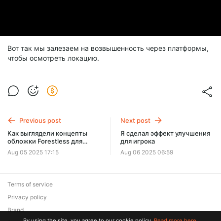
Вот так мы залезаем на возвышенность через платформы,
чтобы осмотреть локацию.
Previous post
Next post
Как выглядели концепты
Я сделал эффект улучшения
обложки Forestless для
для игрока
Steam
Aug 05 2025 17:15
Aug 06 2025 06:59
Terms of service
Privacy policy
Brand
By using the site, you agree to our cookie policy.
Read more here.