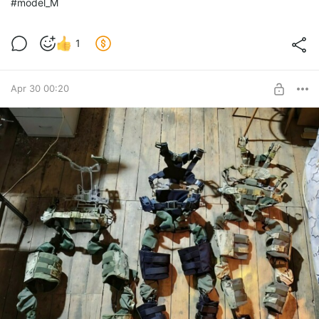
#model_M
1
Apr 30 00:20