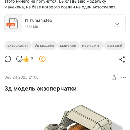
этого ничего не получится. Выкладываю модельку
манекена, на базе которого создан не один экзоскелет.
I1_human.step
step
17.31 Mb
экзоскелет
3д модель
манекен
иван смит
ivan smit
2
Dec 24 2025 21:00
3д модель экзоперчатки