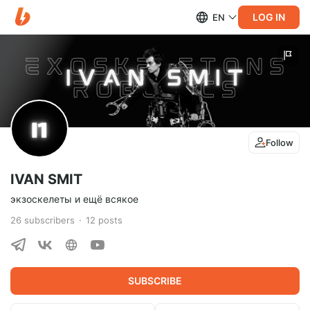
LOG IN
EN
Follow
IVAN SMIT
экзоскелеты и ещё всякое
26
subscribers
12
posts
SUBSCRIBE