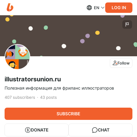
LOG IN
EN
Follow
illustratorsunion.ru
Полезная информация для фриланс иллюстраторов
407
subscribers
43
posts
SUBSCRIBE
DONATE
CHAT