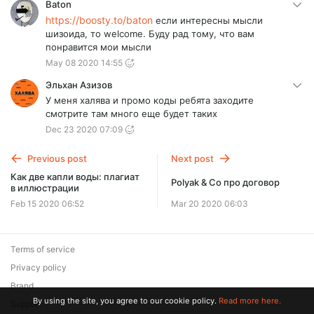
Baton
https://boosty.to/baton
если интересны мысли
шизоида, то welcome. Буду рад тому, что вам
понравится мои мысли
May 08 2020 14:55
Эльхан Азизов
У меня халява и промо коды ребята заходите
смотрите там много еще будет таких
Dec 23 2020 07:09
Previous post
Next post
Как две капли воды: плагиат
Polyak & Co про договор
в иллюстрации
Feb 15 2020 06:52
Mar 20 2020 06:03
Terms of service
Privacy policy
Brand
By using the site, you agree to our cookie policy.
Read more here.
Support