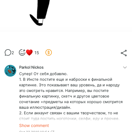
2
15
Parkol Nickos
Супер! От себя добавлю.
1. В Инсте постите еще и наброски к финальной
картинке. Это показывает ваш уровень, да и народу
это смотреть нравится. Например, вы постите
финальную картинку, скетч и другое цветовое
сочетание +предметы на которых хорошо смотрится
ваша иллюстрация/дизайн.
2. Если аккаунт связан с вашим творчеством, то не
стоит туда постить ноготочки, селфи, еду и прочее.
В Сторис постите, но разумно.
Show comment
3. Иногда бывает, что аудитория не так реагирует на