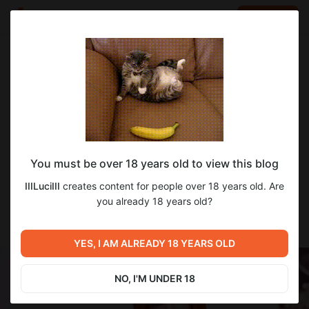
LOG IN
EN
Go to blog
IIILuciIII
Jul 11 2025 13:31
SUBSCRIBE
One Lie - Публичный отчет о прогрессе
You must be over 18 years old to view this blog
маршрута Джули и Яны #1
IIILuciIII
creates content for people over 18 years old. Are
Сейчас есть:
you already 18 years old?
•
41 изображение
1 изображение из галереи
YES, I AM ALREADY 18 YEARS OLD
NO, I'M UNDER 18