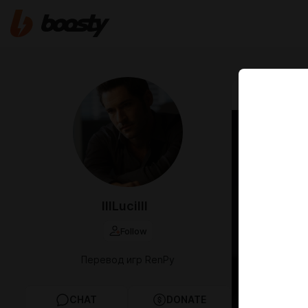
Jul 09 2025 1
Over 
пере
IIILuciIII
Follow
Перевод игр RenPy
CHAT
DONATE