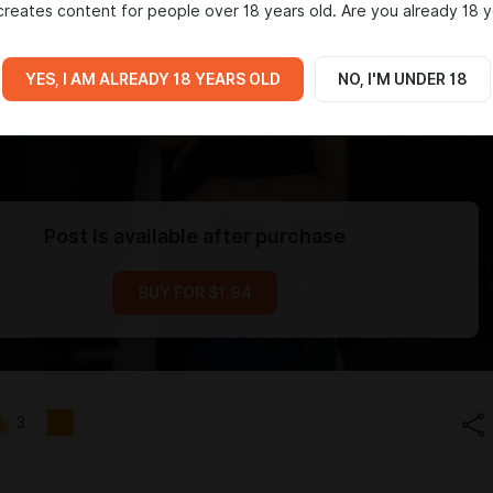
reates content for people over 18 years old. Are you already 18 y
YES, I AM ALREADY 18 YEARS OLD
NO, I'M UNDER 18
Post is available after purchase
BUY FOR $1.94
3