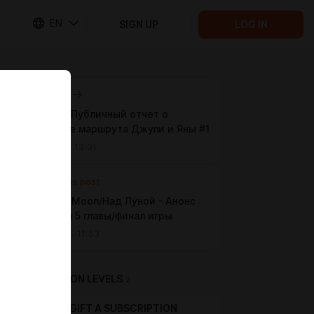
EN
SIGN UP
LOG IN
Next post
One Lie - Публичный отчет о
прогрессе маршрута Джули и Яны #1
Jul 11 2025 13:31
Previous post
Over The Moon/Над Луной - Анонс
перевода 5 главы/финал игры
Jul 09 2025 11:53
SUBSCRIPTION LEVELS
2
GIFT A SUBSCRIPTION