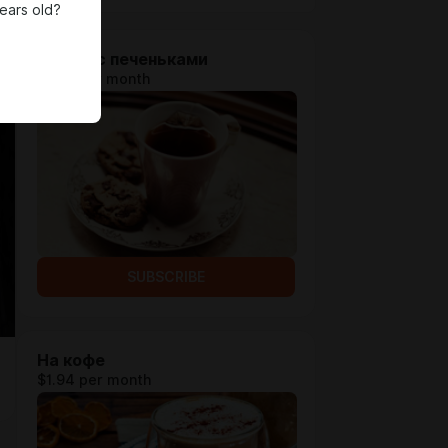
ears old?
На чай с печеньками
$1.29 per month
SUBSCRIBE
На кофе
$1.94 per month