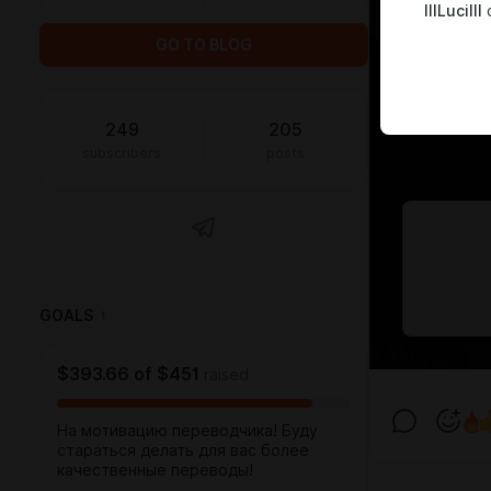
IIILuciIII
c
GO TO BLOG
249
205
subscribers
posts
GOALS
1
$393.66
of
$451
raised
На мотивацию переводчика! Буду
стараться делать для вас более
качественные переводы!