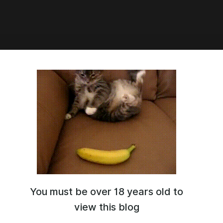
6:43
The Moon/Над Луной -
вод финальной версии
You must be over 18 years old to
view this blog