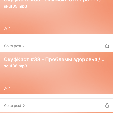
skuf39.mp3
1
Go to post
СкуфКаст #38 - Проблемы здоровья / Nintendo Switch 2
scuf38.mp3
1
Go to post