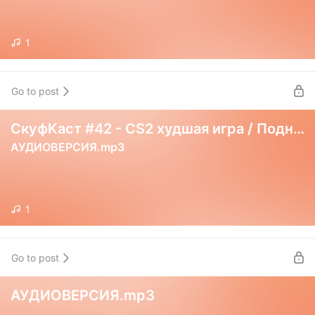
1
Go to post
СкуфКаст #42 - CS2 худшая игра / Поднебесного выпустили
АУДИОВЕРСИЯ.mp3
1
Go to post
АУДИОВЕРСИЯ.mp3