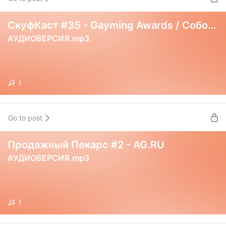
СкуфКаст #35 - Gayming Awards / Соболев и Маркарян
АУДИОВЕРСИЯ.mp3
1
Go to post
Продажный Пекарс #2 - AG.RU
АУДИОВЕРСИЯ.mp3
1