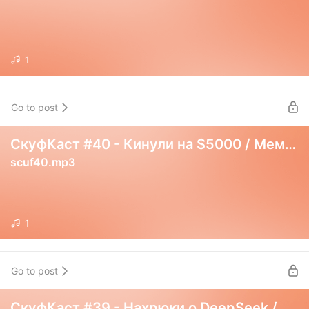
1
Go to post
СкуфКаст #40 - Кинули на $5000 / Мемкоины и казино
scuf40.mp3
1
Go to post
СкуфКаст #39 - Нахрюки о DeepSeek / Зига Маска