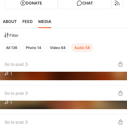
DONATE
CHAT
ABOUT
FEED
MEDIA
Filter
All
136
Photo
14
Video
64
Audio
58
Go to post
1
Артур Шарифов - Депорт Сабурова/
sharifov.mp3
Топлеz / Нейросети
Go to post
1
СкуфКаст #50 - Пупок Генсухи / Кругом
АУДИОВЕРСИЯ.mp3
нацисты
Go to post