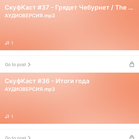
СкуфКаст #37 - Грядет Чебурнет / The Kingdom Cum 2
АУДИОВЕРСИЯ.mp3
1
Go to post
СкуфКаст #36 - Итоги года
АУДИОВЕРСИЯ.mp3
1
Go to post