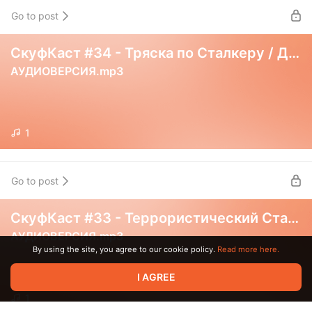
Go to post
СкуфКаст #34 - Тряска по Сталкеру / Дорассказ про Хитмана
АУДИОВЕРСИЯ.mp3
1
Go to post
СкуфКаст #33 - Террористический Сталкер / Sony умирает
АУДИОВЕРСИЯ.mp3
By using the site, you agree to our cookie policy.
Read more here.
I AGREE
1