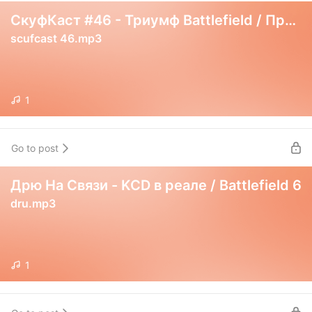
СкуфКаст #46 - Триумф Battlefield / Провал Call Of Duty
scufcast 46.mp3
1
Go to post
Дрю На Связи - KCD в реале / Battlefield 6
dru.mp3
1