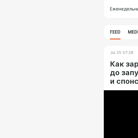
Еженедельны
FEED
MED
Jul 25 07:28
Как за
до зап
и спон