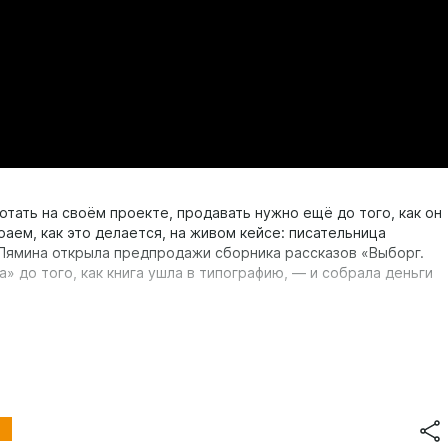
отать на своём проекте, продавать нужно ещё до того, как он
раем, как это делается, на живом кейсе: писательница
Лямина открыла предпродажи сборника рассказов «Выборг.
» до того, как книга ушла в типографию, — и собрала деньги
 — это небольшой прибыльный проект вдобавок к основной
ьше денег, больше свободы, защита от увольнения.
оркшоп по поиску идей стартует 28 июля — вместе находим