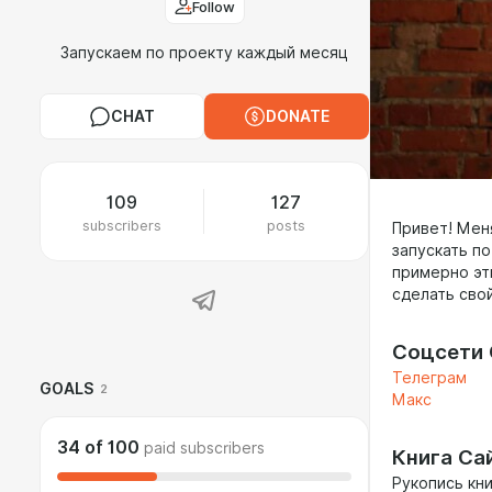
Follow
Запускаем по проекту каждый месяц
CHAT
DONATE
109
127
subscribers
posts
Привет! Мен
запускать по
примерно эт
сделать сво
Соцсети 
Телеграм
GOALS
2
Макс
34
of
100
paid subscribers
Книга Са
Рукопись кни