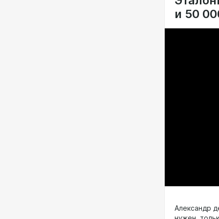
Эталон
и 50 00
Александр д
нужен, тольк