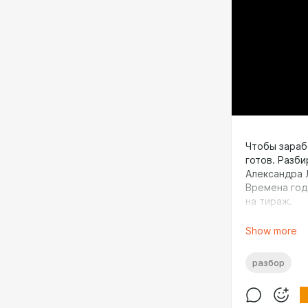
Чтобы зараб
готов. Разби
Александра 
Времена года
на тираж.
* * *
Show more
🍊 Сайдхасл
разбор
работе: бол
Ближайший в