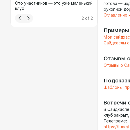
Сто участников — это уже маленький
готова — из
клуб!
рукописи до
Оглавление 
2
of
2
Примеры
Мои сайдха
Сайдхаслы с
Отзывы 
Отзывы о Са
Подсказк
Шаблоны, пр
Встречи 
В Сайдхасле
клуб закрыт
Телеграме:
https://t.me