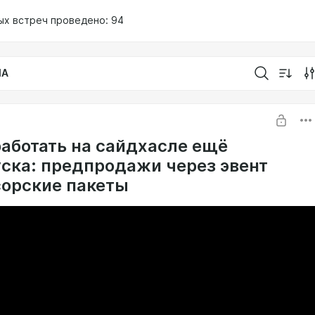
х встреч проведено: 94
IA
работать на сайдхасле ещё
уска: предпродажи через эвент
сорские пакеты