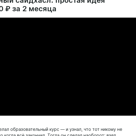
ный сайдхасл: простая идея
0 ₽ за 2 месяца
елал образовательный курс — и узнал, что тот никому не
о когда всё закончил. Тогда он сделал наоборот: взял