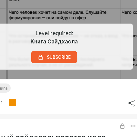
Level required:
Книга Сайдхасла
SUBSCRIBE
нига
1