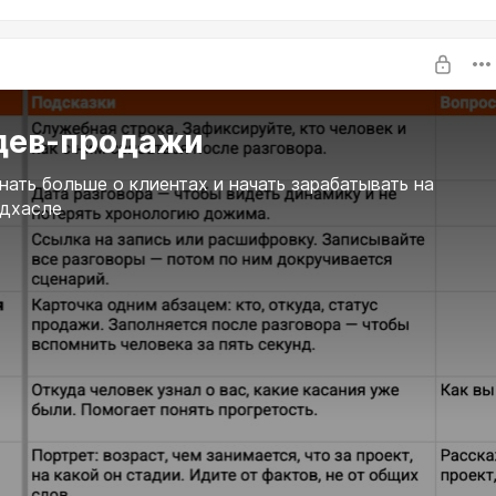
темно качаем идеи для вашего сайдхасла:
/hustleeverymonth/492
дев-продажи
нать больше о клиентах и начать зарабатывать на
йдхасле