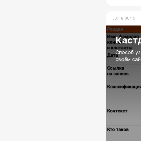
время и сис
https://t.me
Jul 18 08:15
Каст
Способ уз
своём са