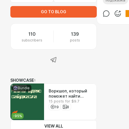
подсказка
GO TO BLOG
110
139
subscribers
posts
SHOWCASE
1
Bundle
Воркшоп, который
поможет найти
15 posts for $9.7
идею сайдхасла
и время, чтобы её
19
8
реализовать
-
95
%
VIEW ALL