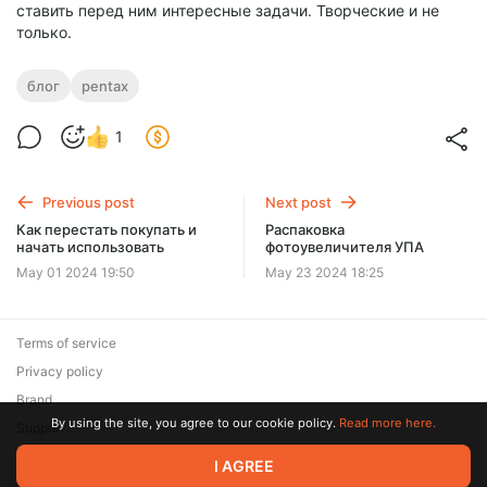
ставить перед ним интересные задачи. Творческие и не
только.
блог
pentax
1
Previous post
Next post
Как перестать покупать и
Распаковка
начать использовать
фотоувеличителя УПА
May 01 2024 19:50
May 23 2024 18:25
Terms of service
Privacy policy
Brand
By using the site, you agree to our cookie policy.
Read more here.
Support
© 2026 Zaya Solutions Limited. All rights reserved. All trademarks
I AGREE
are the property of their respective owners.