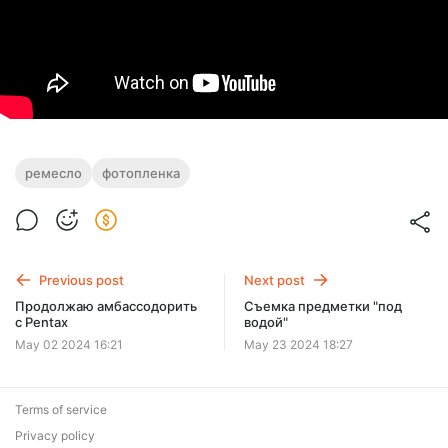
ремесло
фотопленка
Previous post
Next post
Продолжаю амбассодорить
Съемка предметки "под
с Pentax
водой"
May 02 2024 16:21
May 23 2024 18:27
Terms of service
Privacy policy