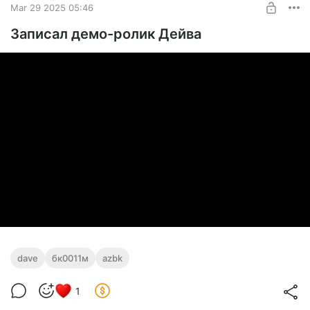
Mar 29 2025 05:46
Записал демо-ролик Дейва
dave
бк0011м
azbk
1