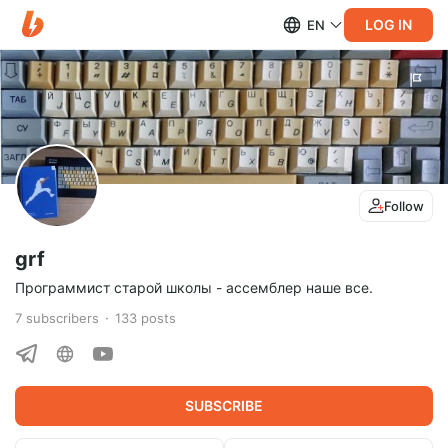
LOG IN
EN
Follow
grf
Программист старой школы - ассемблер наше все.
7
subscribers
133
posts
SUBSCRIBE