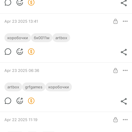
Глобальная поддержка
неделе отдам в типографию.
SUBSCRIBE
Apr 23 2025 13:41
Буклет для Принца почти готов
коробочки
бк0011м
artbox
Набил текст, подготовил доп.материалы, сделал вот такую
Level required:
обложку буклета:
Глобальная поддержка
SUBSCRIBE
Apr 23 2025 06:36
Буклеты для коробочных копий
artbox
grfgames
коробочки
Дошли руки до создания буклетов к "коробочным
Level required:
изданиям".
Глобальная поддержка
SUBSCRIBE
Apr 22 2025 11:19