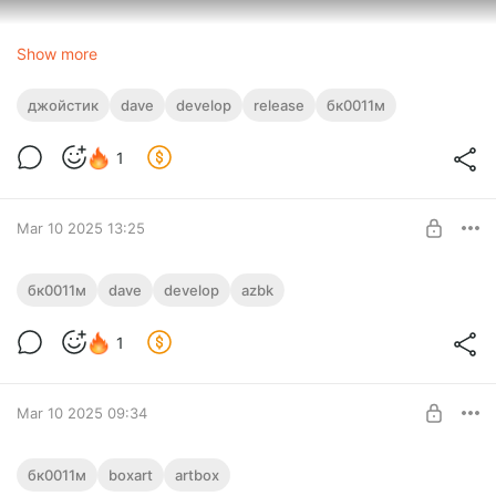
Show more
джойстик
dave
develop
release
бк0011м
1
Mar 10 2025 13:25
Ачивки заработали.
бк0011м
dave
develop
azbk
В оригинальном Дейве никаких ачивок нет, там есть только
Level required:
локальный рекорд по очкам. Так как БКшный Дейв умеет
1
Узнать больше
сохранять рекорды на сервере
UNLOCK POST
Mar 10 2025 09:34
Готов прототип 5-дюймового бокса!
бк0011м
boxart
artbox