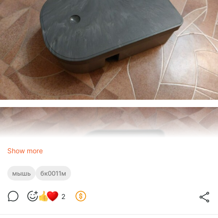
Show more
мышь
бк0011м
2