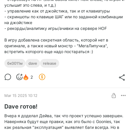
услышит это слева, и т.д.)
- управление как от джойстика, так и от клавиатуры
- скриншоты по клавише ШАГ или по заданной комбинации
на джойстике
- рекорды/аналитику игры/ачивки на сервере HOF
В игру добавлена секретная область, которой нет в
оригинале, а также новый монстр - "МегаЛипучка",
встретить которого еще надо постараться :)
бк0011м
dave
release
2
Mar 15 2025 10:12
Dave готов!
Вчера я доделал Дейва, так что проект успешно завершен.
Наверняка будут еще правки, как это было с Goonies, так
как реальная "эксплуатация" выявляет баги всегда. Но в