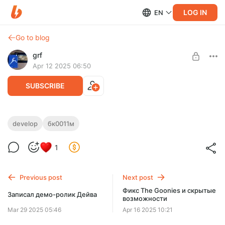
LOG IN
EN
Go to blog
grf
Apr 12 2025 06:50
SUBSCRIBE
Color Lines, новая версия
develop
бк0011м
Level required:
Закончив делать Дейва, я приступил к давно витавшей идее
1
Базовый
небольшого развития ремейка игры Color Lines, сделанного
нами еще в 1995 году.
UNLOCK POST
Previous post
Next post
Фикс The Goonies и скрытые
Записал демо-ролик Дейва
возможности
Mar 29 2025 05:46
Apr 16 2025 10:21