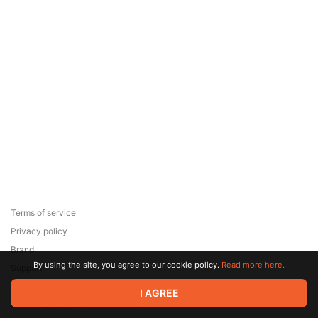
Terms of service
Privacy policy
Brand
By using the site, you agree to our cookie policy.
Read more here.
Support
© 2026 Zaya Solutions Limited. All rights reserved. All trademarks
I AGREE
are the property of their respective owners.