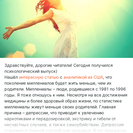
Поэтому прежде чем пользоваться кредитками, надо
сначала хорошо изучить информацию и освоить правила
пользования. Я нашёл несколько полезных статей на сайте
«Храни Деньги». Я уже там 2 недели зависаю, очень много
полезной информации!
Здравствуйте, дорогие читатели! Сегодня получился
психологический выпуск)
Нашёл
интересную статью
с
аналитикой из США
, что
поколение миллениалов будет жить меньше, чем их
родители. Миллениалы – люди, родившиеся с 1981 по 1996
годы. Я тоже отношусь к ним. Несмотря на все достижения
медицины и более здоровый образ жизни, по статистике
миллениалы живут меньше своих родителей. Главная
причина – депрессии, что приводит к увлечению
наркотиками и передозировкой, экстриму и гибели от
несчастных случаев, а также самоубийствам. Депрессия
становится главной угрозой для здоровья. Я это прекрасно