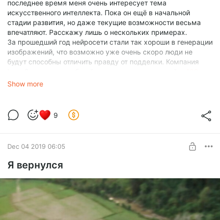
последнее время меня очень интересует тема
искусственного интеллекта. Пока он ещё в начальной
стадии развития, но даже текущие возможности весьма
впечатляют. Расскажу лишь о нескольких примерах.
За прошедший год нейросети стали так хороши в генерации
изображений, что возможно уже очень скоро люди не
будут способны отличить правду от подделки. Компания
Icons8 запустила веб-сайт, на котором можно найти
100
000 сгенерированных ИИ лиц
, которые могут быть
Show more
использованы кем угодно — без лицензионных отчислений.
В конечном итоге они намерены создать приложение, с
помощью которого можно будет генерировать новые
9
фотографии на основе различных исходников, не
беспокоясь об авторских правах. Ранее в этом году
появился другой веб-сайт под названием
Dec 04 2019 06:05
ThisPersonDoesNotExist.com
, созданный Филиппом Вангом,
программистом из Uber. Каждый раз, когда вы обновляете
Я вернулся
веб-сайт, он создает новое реалистичное изображение
несуществующего человека. Я вставил ссылку с того сайта
и теперь это изображение тоже меняется при обновлении
этой страницы)
Но это лишь цветочки. Нейросеть Deepfake, заменяющая
лица людей на другие, впервые появилась в 2017 году и с