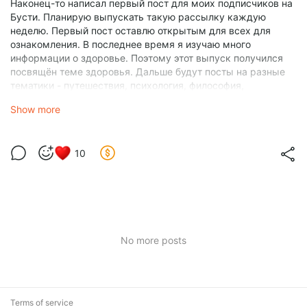
Наконец-то написал первый пост для моих подписчиков на
Бусти. Планирую выпускать такую рассылку каждую
неделю. Первый пост оставлю открытым для всех для
ознакомления. В последнее время я изучаю много
информации о здоровье. Поэтому этот выпуск получился
посвящён теме здоровья. Дальше будут посты на разные
тематики - путешествия, психология, философия,
саморазвитие, технологии и много-много прочего. У меня
Show more
довольно широкий круг интересов. Буду делиться с вами
интересными и полезными находками.
В этом мае я делал УЗИ и обнаружил камни в желчном – 16
10
и 12 мм. Врачи предлагали удалить желчный, но я
отказался. Решил изучить информацию по растворению
камней. Есть очень много разной информации по этому
поводу, но я искал достоверную и научную информацию.
Нашёл
полезные рекомендации Российской
гастроэнтерологической ассоциации по диагностике и
лечению жёлчнокаменной болезни
. Там я прочитал про
No more posts
лекарства Урсосан и Одестон. Они действительно
помогают растворять камни. 6 ноября я сделал УЗИ, камни
уменьшились – 11 и 10 мм. То есть процесс идёт, хоть и
очень медленно.
Terms of service
В ноябре я сделал УЗИ с определением функции и