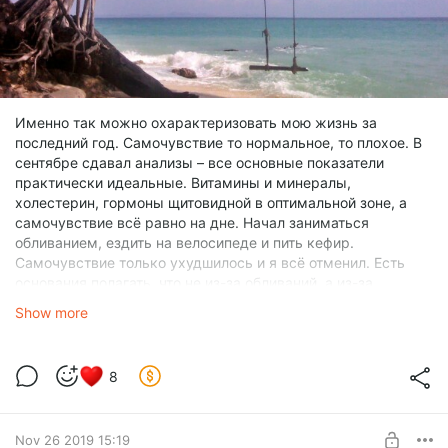
Именно так можно охарактеризовать мою жизнь за
последний год. Самочувствие то нормальное, то плохое. В
сентябре сдавал анализы – все основные показатели
практически идеальные. Витамины и минералы,
холестерин, гормоны щитовидной в оптимальной зоне, а
самочувствие всё равно на дне. Начал заниматься
обливанием, ездить на велосипеде и пить кефир.
Самочувствие только ухудшилось и я всё отменил. Есть
основания полагать, что не из-за обливаний, а из-за
желчного. Холодный душ по утрам мне понравился, как ни
Show more
странно, учитывая мою любовь к теплу и неприязнь к
холоду.
В начале ноября желчный болел, и я сделал УЗИ. В мае
8
камни были 16 и 12 мм. В ноябре стали 11 и 10 мм. Камни
растворяются, но очень медленно. А ещё есть густая
желчь, как ил на дне пруда. Она как была, так и остаётся. Я
Nov 26 2019 15:19
сделал УЗИ с определением функции. Сначала измерили