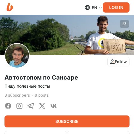
LOG IN
EN
Follow
Автостопом по Сансаре
Пишу полезные посты
8
subscribers
8
posts
SUBSCRIBE