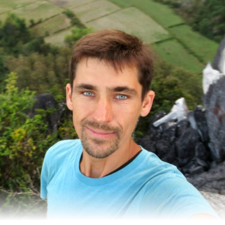
тех пор показывает невероятный прогресс в обучении. В
июне этого года автор канала
Ctrl Shift Face
выложил
ролик
, где вполне достоверно заменил лицо Арнольда
Шварценеггера в роли Терминатора на лицо другого героя
боевиков — Сильвестра Сталлоне. Выглядит невероятно!
Хотя и есть мелкие огрехи, но всё равно очень впечатляет.