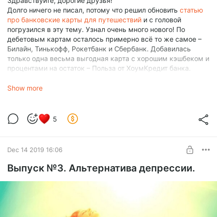
Здравствуйте, дорогие друзья!
Долго ничего не писал, потому что решил обновить
статью
про банковские карты для путешествий
и с головой
погрузился в эту тему. Узнал очень много нового! По
дебетовым картам осталось примерно всё то же самое –
Билайн, Тинькофф, Рокетбанк и Сбербанк. Добавилась
только одна весьма выгодная карта с хорошим кэшбеком и
процентами на остаток – Польза от ХоумКредит банка.
Многие считают её лучшей картой для России из-за
хорошего кэшбэка – 3% на категории «АЗС», «Аптеки»,
Show more
«Кафе и рестораны» и 1% на все остальные покупки.
Можно снимать до 100 000 руб./мес. без комиссии в
сторонних банкоматах. А для новых клиентов банк даёт
5
10% на остаток на 3 месяца при наличии покупок на сумму
от 5000 руб./мес. Вот
очень подробная статья
про неё.
А самым главным открытием стали для меня кредитные
Dec 14 2019 16:06
карты. Раньше я считал, что кредитки – это зло и даже
смотреть боялся в их сторону. Но этот страх являлся всего
Выпуск №3. Альтернатива депрессии.
лишь отсутствием знания. Сейчас я изучил информацию по
кредиткам и понимаю, что ничего страшного в них нет. Если
понимать, как они работают и знать все тонкости, то можно
умело пользоваться кредитками. Это как нож, им тоже
можно порезаться, если невнимательно с ним обращаться.