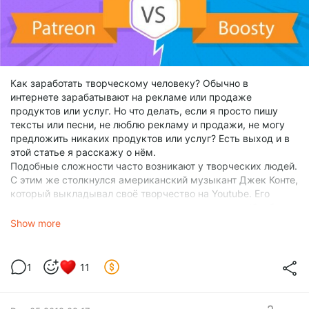
Как заработать творческому человеку? Обычно в
интернете зарабатывают на рекламе или продаже
продуктов или услуг. Но что делать, если я просто пишу
тексты или песни, не люблю рекламу и продажи, не могу
предложить никаких продуктов или услуг? Есть выход и в
этой статье я расскажу о нём.
Подобные сложности часто возникают у творческих людей.
С этим же столкнулся американский музыкант Джек Конте,
который выкладывал своё творчество на Youtube. Его
канал стал довольно популярным, но реклама на Ютуб
приносила всего 50$ в месяц. «Мне это кажется очень
Show more
странным», - сказал Джек. «Мы говорим о большой толпе
поклонников, которые любят чей-то контент и не могут
дождаться, чтобы увидеть следующий пост в блоге или
1
11
услышать новую песню. И создатель контента вкладывает
огромное количество усилий, а зарабатывает всего около
50 долларов в месяц. Это возмутительно, и на самом деле