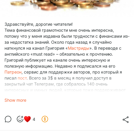
Здравствуйте, дорогие читатели!
Тема финансовой грамотности мне очень интересна,
потому что у меня издавна были трудности с финансами из-
за недостатка знаний. Около года назад я случайно
наткнулся на канал Григория «
Мастриды
». В переводе с
английского «must read» – обязательно к прочтению.
Григорий публикует на канале очень интересную и
полезную информацию. Недавно я подписался на его
Патреон
, сервис для поддержки авторов, про который я
писал
пост
. Всего за 3$ в месяц я получил доступ в
закрытый чат Телеграм, где собралось 140 очень
интересных и умных людей, которые тоже поддерживают
Григория. Недавно там задали вопрос, что почитать по теме
Show more
финансовой грамотности и многие участники чата
поделились очень ценной информацией.
Сейчас я как раз активно изучаю материалы по этой теме,
4
поэтому собрал самые интересные рекомендации из чата.
Я думаю, что если изучить и применить все эти знания на
практике, то можно обрести финансовое благополучие.