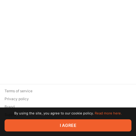
Terms of service
Privacy policy
Brand
By using the site, you agree to our cookie policy.
Read more here.
Support
© 2026 Zaya Solutions Limited. All rights reserved. All trademarks
I AGREE
are the property of their respective owners.