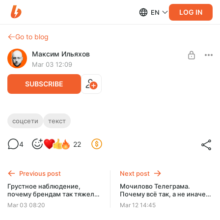
LOG IN
EN
Go to blog
Максим Ильяхов
Mar 03 12:09
SUBSCRIBE
Мастер-класс по заголовкам и хукам
соцсети
текст
для соцсетей. База за час
Level required:
4
22
Вечеринка Ильяхова
UNLOCK POST
Previous post
Next post
Грустное наблюдение,
Мочилово Телеграма.
почему брендам так тяжело
Почему всё так, а не иначе:
делать медиа (и в целом
успокаивающий разговор
Mar 03 08:20
Mar 12 14:45
что-то интересное)