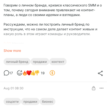
Говорим о личном бренде, кризисе классического SMM и о
том, почему сегодня внимание привлекают не контент-
планы, а люди со своими идеями и взглядами.
Рассуждаем, можно ли построить личный бренд по
инструкции, что на самом деле делает контент живым и
какую роль в этом играют команды и руководители.
0:00
Начало
1:15
Традиционный SMM устарел?
Show more
3:08
личный бренд
продажи
контент
17
19
Aug 01 08:30
Философское про цель и метрики
соцсети
продажи
бизнес