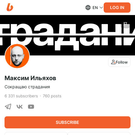
LOG IN
EN
Follow
Максим Ильяхов
Сокращаю страдания
6 331
subscribers
760
posts
SUBSCRIBE