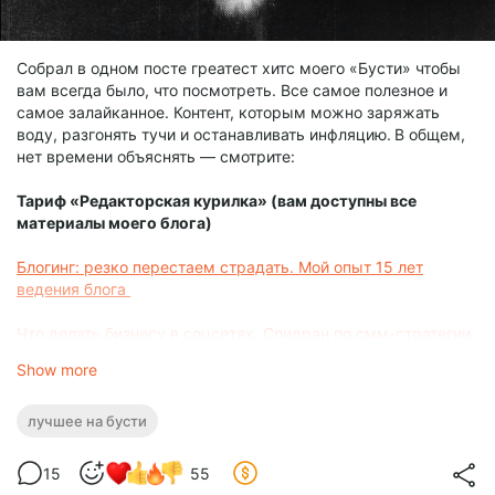
Собрал в одном посте греатест хитс моего «Бусти» чтобы
вам всегда было, что посмотреть. Все самое полезное и
самое залайканное. Контент, которым можно заряжать
воду, разгонять тучи и останавливать инфляцию.
В общем,
нет времени объяснять — смотрите:
Тариф «Редакторская курилка» (вам доступны все
материалы моего блога)
Блогинг: резко перестаем страдать. Мой опыт 15 лет
ведения блога
Что делать бизнесу в соцсетях. Спидран по смм-стратегии.
Самое важное за час
Show more
Если бы я начинал с нуля телеграм-канал в 2025: четыре
сценария для разных случаев
лучшее на бусти
Кукухоудержание: глубокий разговор про сохранение
15
55
психического здоровья