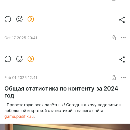
Morrowind - Тайник Фаргота
SUBSCRIBE
Обновление раздела Видео на сайте
Обновление раздела видео на нашем
Level required:
сайте http://game.pasifik.ru/
Ур. 2 - Енот Новостник
Oct 17 2025 20:41
UNLOCK POST
Прохождение побочного задания игры
The Elder Scrolls III: Morrowind - Кольцо
Фаргота
Level required:
Ур. 1 - Мини Енот
Прохождение побочного задания игры The Elder Scrolls III:
Feb 01 2025 12:41
Morrowind - Кольцо Фаргота
SUBSCRIBE
Общая статистика по контенту за 2024
год
Приветствую всех залётных! Сегодня я хочу поделиться
небольшой и краткой статистикой с нашего сайта
game.pasifik.ru
.