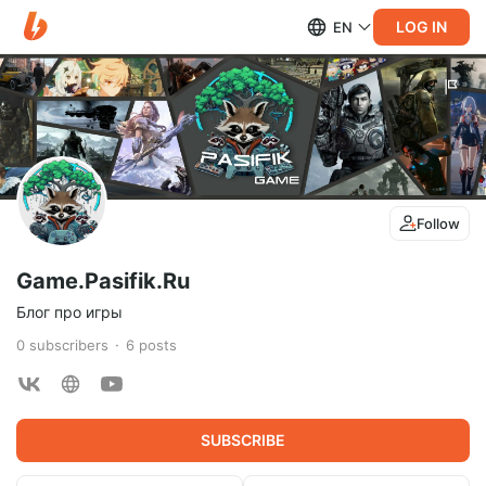
LOG IN
EN
Follow
Game.Pasifik.Ru
Блог про игры
0
subscribers
6
posts
SUBSCRIBE