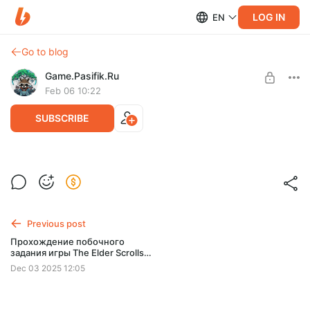
LOG IN
EN
Go to blog
Game.Pasifik.Ru
Feb 06 10:22
SUBSCRIBE
Прохождение побочного задания игры
The Elder Scrolls III: Morrowind - Смерть
Level required:
сборщика налогов
Ур. 1 - Мини Енот
Previous post
Прохождение побочного задания игры The Elder Scrolls III:
SUBSCRIBE
Morrowind - Смерть сборщика налогов
Прохождение побочного
задания игры The Elder Scrolls
III: Morrowind - Тайник Фаргота
Dec 03 2025 12:05