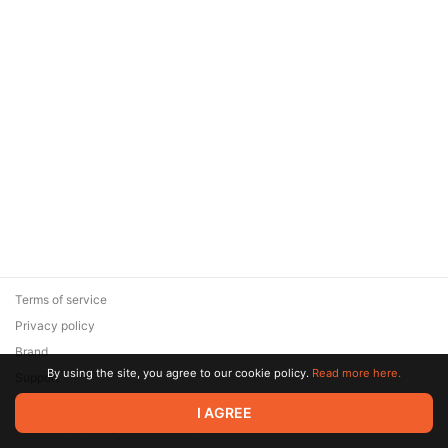
Terms of service
Privacy policy
Brand
By using the site, you agree to our cookie policy.
Read more here.
Support
© 2026 Zaya Solutions Limited. All rights reserved. All trademarks
I AGREE
are the property of their respective owners.