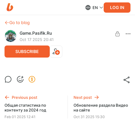
LOG IN
EN
Go to blog
Game.Pasifik.Ru
Oct 17 2025 20:41
SUBSCRIBE
Прохождение побочного задания игры
The Elder Scrolls III: Morrowind - Кольцо
Level required:
Фаргота
Ур. 1 - Мини Енот
Previous post
Next post
Прохождение побочного задания игры The Elder Scrolls III:
SUBSCRIBE
Morrowind - Кольцо Фаргота
Общая статистика по
Обновление раздела Видео
контенту за 2024 год
на сайте
Feb 01 2025 12:41
Oct 31 2025 15:30