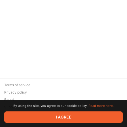
Terms of service
Privacy policy
Brand
By using the site, you agree to our cookie policy.
Read more here.
Support
© 2026 Zaya Solutions Limited. All rights reserved. All trademarks
I AGREE
are the property of their respective owners.