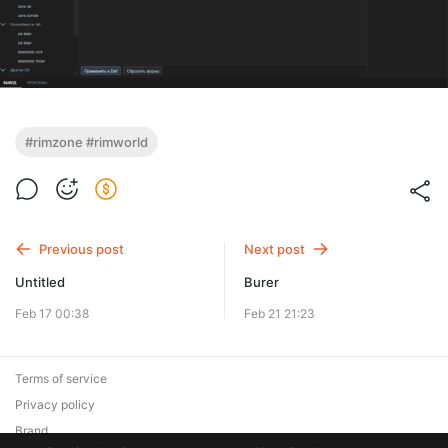
#rimzone #rimworld
Previous post
Next post
Untitled
Burer
Feb 17 00:38
Feb 21 21:23
Terms of service
Privacy policy
Brand