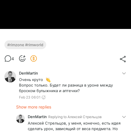
#rimzone #rimworld
4
DenMartin
Очень круто
Вопрос только. Будет ли разница в уроне между
броском булыжника и аптечки?
Feb 23 06:01
Show more replies
DenMartin
Replying to
Алексей Стрельцов
Алексей Стрельцов, у меня, конечно, есть идея
сделать урон, зависящий от веса предмета. Но