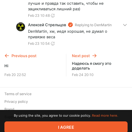
лучше и правда так оставить, чтобы не
зацикливаться лишний раз)
Feb 23 10:48
Алексей Стрельцов
Replying to
DenMartin
DenMartin, хм, иедя хорошая, не думал о
привязке веса
Feb 23 10:54
Previous post
Next post
Надеюсь я смогу это
Hi
доделать
Feb 20 22:52
Feb 24 20:10
Terms of service
Privacy policy
Brand
By using the site, you agree to our cookie policy.
Read more here.
Support
© 2026 Zaya Solutions Limited. All rights reserved. All trademarks
I AGREE
are the property of their respective owners.