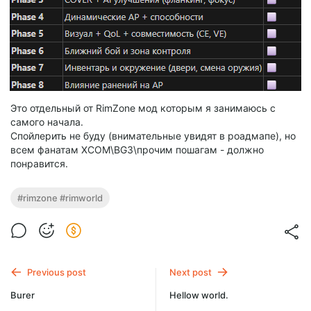
Это отдельный от RimZone мод которым я занимаюсь с
самого начала.
Спойлерить не буду (внимательные увидят в роадмапе), но
всем фанатам XCOM\BG3\прочим пошагам - должно
понравится.
#rimzone #rimworld
Previous post
Next post
Burer
Hellow world.