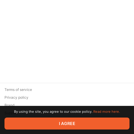
Terms of service
Privacy policy
Brand
By using the site, you agree to our cookie policy.
Read more here.
Support
© 2026 Zaya Solutions Limited. All rights reserved. All trademarks
I AGREE
are the property of their respective owners.