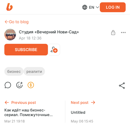
LOG IN
EN
Go to blog
Студия «Вечерний Нови-Сад»
Apr 18 12:36
SUBSCRIBE
Как жить без таблички
бизнес
реалити
Level required:
В этой записи мы загрузили
Соавтор
аудиоверсию
третьего
выпуска, предпоследнего, совсем
без монтажа - выровняли громкость звука и подчистили
SUBSCRIBE
шумы.
Previous post
Next post
Как идёт наш бизнес-
Untitled
сериал. Помежуточные
результаты
Mar 21 19:18
May 06 15:45