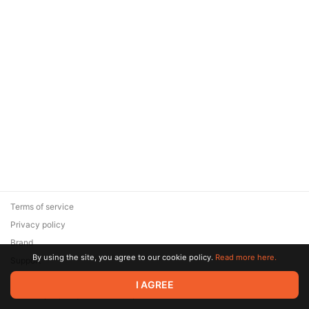
Terms of service
Privacy policy
Brand
By using the site, you agree to our cookie policy.
Read more here.
Support
© 2026 Zaya Solutions Limited. All rights reserved. All trademarks
I AGREE
are the property of their respective owners.