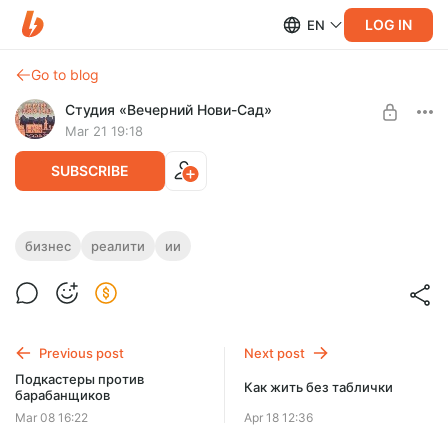
LOG IN
EN
Go to blog
Студия «Вечерний Нови-Сад»
Mar 21 19:18
SUBSCRIBE
Как идёт наш бизнес-сериал.
бизнес
реалити
ии
Помежуточные результаты
Level required:
Соавтор
В связи с публикацией уже третьего выпуска сезона
решили рассказать о том, как простроена наша работа с
UNLOCK POST
Андреем и Цой-центром
Previous post
Next post
Подкастеры против
Как жить без таблички
барабанщиков
Mar 08 16:22
Apr 18 12:36