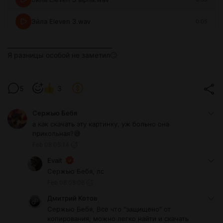
Эйла Eleven 3.wav
0:05
___________________________________
Я разницы особой не заметил🙄
5
3
Сержью Бебя
а как скачать эту картинку, уж больно она
прикольная?😅
Feb 08 05:14
Evait
Сержью Бебя, лс
Feb 08 08:06
Дмитрий Котов
Сержью Бебя, Все что "защищено" от
копирования, можно легко найти и скачать