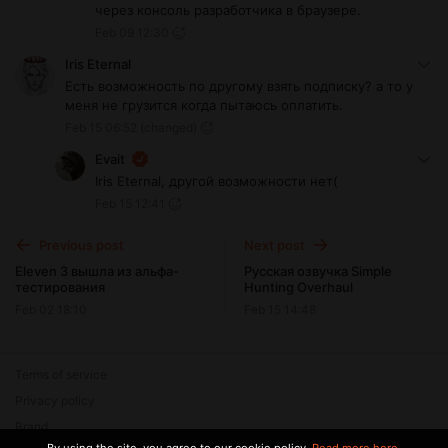
через консоль разработчика в браузере.
Feb 09 12:30
Iris Eternal
Есть возможность по другому взять подписку? а то у
меня не грузится когда пытаюсь оплатить.
Feb 15 06:52
(changed)
Evait
Iris Eternal, другой возможности нет(
Feb 15 12:41
Previous post
Next post
Eleven 3 вышла из альфа-
Русская озвучка Simple
тестирования
Hunting Overhaul
Feb 02 18:10
Feb 15 14:48
Terms of service
Privacy policy
Brand