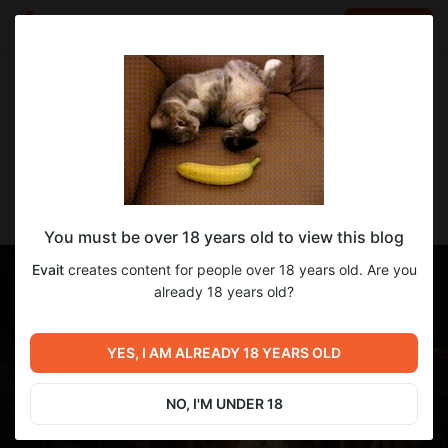
LOG IN
EN
Go to blog
Evait
Feb 04 18:59
SUBSCRIBE
Сравнение Eleven 3 alpa и Eleven 3
You must be over 18 years old to view this blog
Evait
creates content for people over 18 years old. Are you
already 18 years old?
YES, I AM ALREADY 18 YEARS OLD
NO, I'M UNDER 18