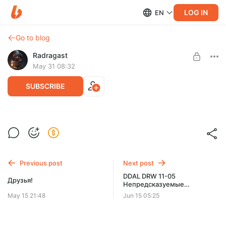
LOG IN
EN
Go to blog
Radragast
May 31 08:32
SUBSCRIBE
Эд Гринвуд представляет «Забытые
королевства Эльминстера» [Ed
Level required:
Greenwood Presents Elminster's Forgotten
Первый класс
Realms]
Previous post
Next post
Переведена 4 глава. Она посвящена торговли и денежным
SUBSCRIBE
отношениям в Королевстве:
DDAL DRW 11-05
Друзья!
- Работа обычных жителей
Непредсказуемые
исследования
- Гильдии и их влияние
May 15 21:48
Jun 15 05:25
- Монеты
И т.д.