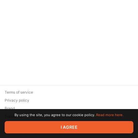
Terms of service
Privacy policy
Brand
By using the site, you agree to our cookie policy.
Read more here.
Support
© 2026 Zaya Solutions Limited. All rights reserved. All trademarks
I AGREE
are the property of their respective owners.