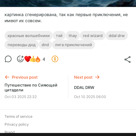
картинка сгенерирована, так как первые приключения, не
имеют их совсем.
красные волшебники
тэй
thay
red wizard
ddal drw
переводы днд
dnd
лига приключений
4
Previous post
Next post
Путешествие по Сияющей
DDAL DRW
цитадели
Oct 03 2025 22:32
Oct 10 2025 06:00
Terms of service
Privacy policy
Brand