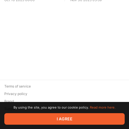
Terms of service
Privacy policy
Brand
By using the site, you agree to our cookie policy.
Read more here.
Support
© 2026 Zaya Solutions Limited. All rights reserved. All trademarks
I AGREE
are the property of their respective owners.