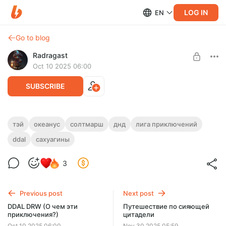
LOG IN
EN
Go to blog
Radragast
Oct 10 2025 06:00
SUBSCRIBE
DDAL DRW
тэй
океанус
солтмарш
днд
лига приключений
ddal
сахуагины
Level required:
Морское приключение для персонажей 2 тира
Первый класс
3
SUBSCRIBE
Previous post
Next post
DDAL DRW (О чем эти
Путешествие по сияющей
приключения?)
цитадели
Oct 10 2025 06:00
Nov 30 2025 05:59