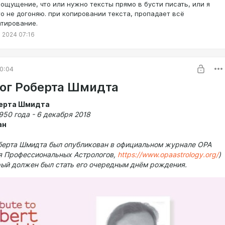
 ощущение, что или нужно тексты прямо в бусти писать, или я
са
от 15-го градуса до 22-го называется "
Красота,
то не догоняю. при копировании текста, пропадает всё
 увеличение
"
:
неожиданное продвижение и успех, {не}
тирование.
 дружеских связей.
носа
с 23-го по 27-й градус называется "
Освобождение
":
 2024 07:16
от страданий, постоянные развлечения, уменьшение
0:04
ог Роберта Шмидта
ерта Шмидта
950 года - 6 декабря 2018
ан
берта Шмидта был опубликован в официальном журнале OPA
я Профессиональных Астрологов,
https://www.opaastrology.org/
)
орый должен был стать его очередным днём рождения.