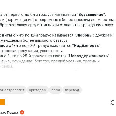
са
от первого до 6-го градуса называется "
Возвышение
":
 и [перемещение] от скромных к более высоким должностям;
бретают славу среди толпы или становятся гражданами двух
одиты
с 7-го по 12-й градус называется "
Любовь
": дружба и
 женщинами более высокого статуса.
меса
с 13-го по 20-й градус называется "
Надёжность
":
 хорошая репутация, успешность.
са
с 21-го по 25-й градус называется "
Невоздержанность
":
гнание, осуждение, бегство, прелюбодеяния, травмы и
 связи.
носа
с 26-го по 30-й градус называется "
Двуличность
":
и те, кто в судах, некоторые становятся учителями, а
утся среди толпы.
ая астрология
критодем
horoi
перевод
одиты
от 1-го до 8-го градуса называется "
Любовь
":
е, музыкально-одарённые, очаровательные.
меса
с 9-го по 14-й градус называется "
Мир"
: лидеры,
зас Пошка
ли управляющие.