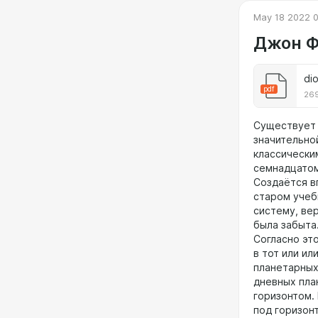
May 18 2022 
Джон Ф
di
pdf
269
Существует 
значительно
классически
семнадцатом 
Создаётся вп
старом учеб
систему, ве
была забыта
Согласно эт
в тот или ил
планетарных
дневных пла
горизонтом.
под горизон