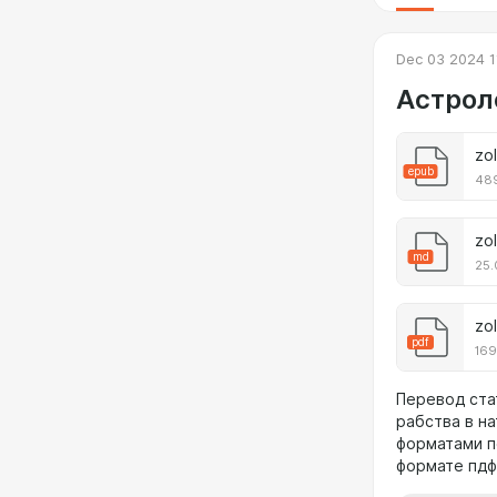
Dec 03 2024 1
Астрол
zo
epub
489
zol
md
25.
zol
pdf
169
Перевод ста
рабства в н
форматами п
формате пдф