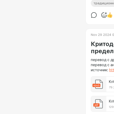
традиционн
Nov 29 2024 0
Критод
предел
перевод с д
перевод с а
источник:
ht
Kr
epub
79.
Kr
pdf
129