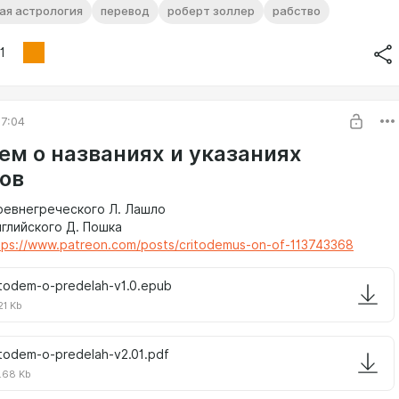
ая астрология
перевод
роберт золлер
рабство
1
7:04
ем о названиях и указаниях
ов
ревнегреческого Л. Лашло
нглийского Д. Пошка
tps://www.patreon.com/posts/critodemus-on-of-113743368
itodem-o-predelah-v1.0.epub
21 Kb
itodem-o-predelah-v2.01.pdf
.68 Kb