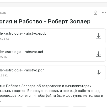
1:35
огия и Рабство - Роберт Золлер
ller-astrologia-i-rabstvo.epub
.95 Kb
ler-astrologia-i-rabstvo.md
05 Kb
ler-astrologia-i-rabstvo.pdf
.59 Kb
тьи Роберта Золлера об астрологии и сигнификаторах
атальных картах. В первую очередь я всё ещё работаю над
ереводов. Хочется, чтобы файлы были доступны не только в
.