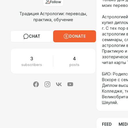
Follow
моих перево
Традиция Астрологии: переводы,
Астрологией 
практика, обучение
купил дипло
г. С тех по
астрологии 
CHAT
DONATE
семинары, с
астрологии 
Практикую и
эзотерическ
3
4
читал карты 
subscribers
posts
БИО: Родилс
Вскоре с се
Диплом высш
Колледже, те
Великобрита
Шяуляй.
FEED
MED