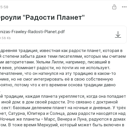
05:58
роули "Радости Планет"
onizas-Frawley-Radosti-Planet.pdf
.58 Kb
древняя традиция, известная как радости планет, которая в
й степени забыта даже теми писателями, которых мы считаем
ми авторитетами. Уильям Лилли, например, писавший в
веке, упоминает радости, но почти их не использует.
ечатление, что он наткнулся на эту традицию в каком-то
нике, но не смог интегрировать её в свою собственную
роятно, потому что к его времени основа традиции давно
.
ой традиции, каждая планета укрепляется, когда она попадает
и иной дом: в дом своей радости. Это связано с доктриной
 сект: базовым делением планет на ночные и дневные. У трёх
нет, Сатурна, Юпитера и Солнца, дома радости находятся над
 Ночные же планеты – Марс, Венера и Луна, радуются в домах
том. В тоже время Меркурий, который может быть включен в