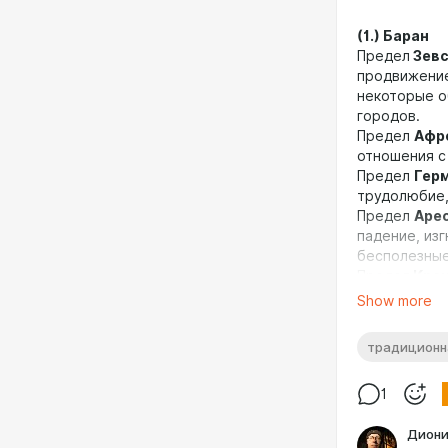
(1.) Баран
Предел
Зев
продвижение
некоторые о
городов.
Предел
Афр
отношения с
Предел
Гер
трудолюбие,
Предел
Аре
падение, из
бесполезные
Предел
Кро
управляющие 
Show more
другие найд
традиционн
(2.) Бык
Предел
Афр
1
чистоплотны
Предел
Гер
Диони
правители и