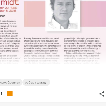
крис бреннан
роберт шмидт
1