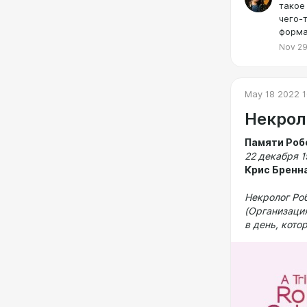
Предел
такое
Зев
чего-
репутация,
форма
очень много
Предел
Кро
Nov 29
избавление 
имущества.
May 18 2022 1
Некрол
Памяти Роб
22 декабря 1
Крис Бренн
Некролог Ро
(Организаци
в день, кот