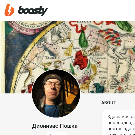
ABOUT
Здесь моя о
переводов, 
Дионизас Пошка
постов здес
только для 