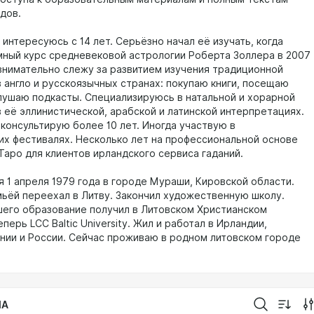
дов.
интересуюсь с 14 лет. Серьёзно начал её изучать, когда
мный курс средневековой астрологии Роберта Золлера в 2007
р внимательно слежу за развитием изучения традиционной
в англо и русскоязычных странах: покупаю книги, посещаю
лушаю подкасты. Специализируюсь в натальной и хорарной
в её эллинистической, арабской и латинской интерпретациях.
 консультирую более 10 лет. Иногда участвую в
их фестивалях. Несколько лет на профессиональной основе
Таро для клиентов ирландского сервиса гаданий.
я 1 апреля 1979 года в городе Мураши, Кировской области.
мьёй переехал в Литву. Закончил художественную школу.
его образование получил в Литовском Христианском
перь LCC Baltic University. Жил и работал в Ирландии,
нии и России. Сейчас проживаю в родном литовском городе
IA