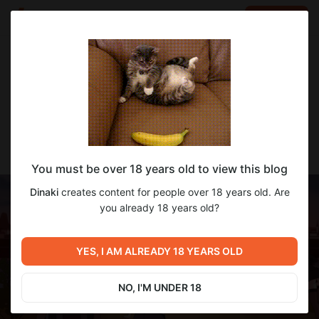
LOG IN
EN
Go to blog
Dinaki
Sep 02 2025 16:13
SUBSCRIBE
Weekly Update
You must be over 18 years old to view this blog
Dinaki
creates content for people over 18 years old. Are
you already 18 years old?
YES, I AM ALREADY 18 YEARS OLD
NO, I'M UNDER 18