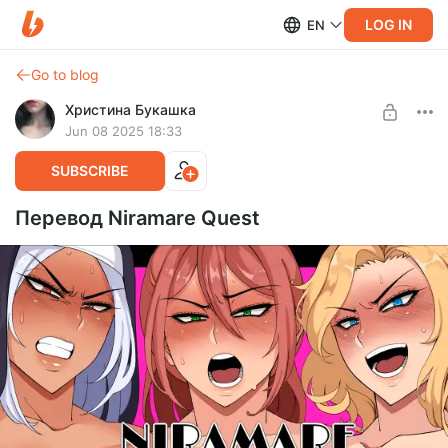
LOG IN
EN
Go to blog
Христина Букашка
Jun 08 2025 18:33
SUBSCRIBE
Перевод Niramare Quest