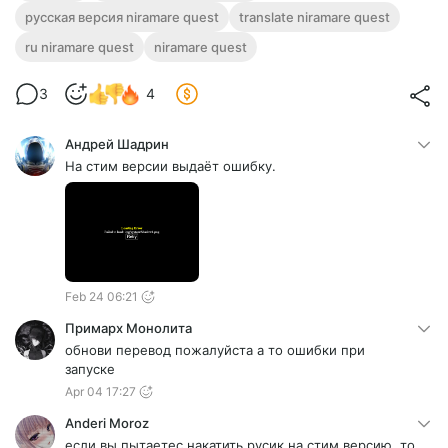
русская версия niramare quest
translate niramare quest
ru niramare quest
niramare quest
3
4
Андрей Шадрин
На стим версии выдаёт ошибку.
Feb 24 06:21
Примарх Монолита
обнови перевод пожалуйста а то ошибки при
запуске
Apr 04 17:27
Anderi Moroz
если вы пытаетес накатить русик на стим версию, то