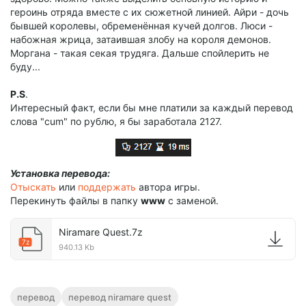
героинь отряда вместе с их сюжетной линией. Айри - дочь
бывшей королевы, обременённая кучей долгов. Люси -
набожная жрица, затаившая злобу на короля демонов.
Моргана - такая секая трудяга. Дальше спойлерить не
буду...
P.S
.
Интересный факт, если бы мне платили за каждый перевод
слова "cum" по рублю, я бы заработала 2127.
Установка перевода:
Отыскать
или
поддержать
автора игры.
Перекинуть файлы в папку
www
c заменой.
Niramare Quest.7z
7z
940.13 Kb
перевод
перевод niramare quest