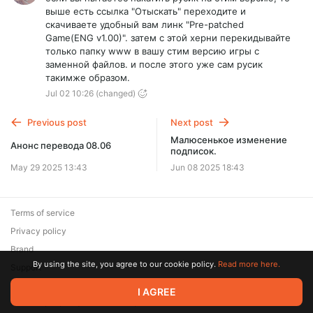
выше есть ссылка "Отыскать" переходите и
скачиваете удобный вам линк "Pre-patched
Game(ENG v1.00)". затем с этой херни перекидывайте
только папку www в вашу стим версию игры с
заменной файлов. и после этого уже сам русик
такимже образом.
Jul 02 10:26
(changed)
Previous post
Next post
Малюсенькое изменение
Анонс перевода 08.06
подписок.
May 29 2025 13:43
Jun 08 2025 18:43
Terms of service
Privacy policy
Brand
By using the site, you agree to our cookie policy.
Read more here.
Support
© 2026 Zaya Solutions Limited. All rights reserved. All trademarks
I AGREE
are the property of their respective owners.