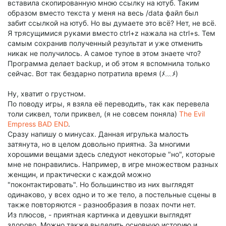
вставила скопированную мною ссылку на ютуб. Таким
образом вместо текста у меня на весь /data файл был
забит ссылкой на ютуб. Но вы думаете это всё? Нет, не всё.
Я трясущимися руками вместо ctrl+z нажала на ctrl+s. Тем
самым сохранив полученный результат и уже отменить
никак не получилось. А самое тупое в этом знаете что?
Программа делает backup, и об этом я вспомнила только
сейчас. Вот так бездарно потратила время (ﾒ﹏ﾒ)
Ну, хватит о грустном.
По поводу игры, я взяла её переводить, так как перевела
толи сиквел, толи приквел, (я не совсем поняла)
The Evil
Empress BAD END
.
Сразу напишу о минусах. Данная игрулька малость
затянута, но в целом довольно приятна. За многими
хорошими вещами здесь следуют некоторые "но", которые
мне не понравились. Например, в игре множеством разных
женщин, и практически с каждой можно
"поконтактировать". Но большинство из них выглядят
одинаково, у всех одно и то же тело, а постельные сцены в
также повторяются - разнообразия в позах почти нет.
Из плюсов, - приятная картинка и девушки выглядят
здорово. Можно также выделить основную историю и