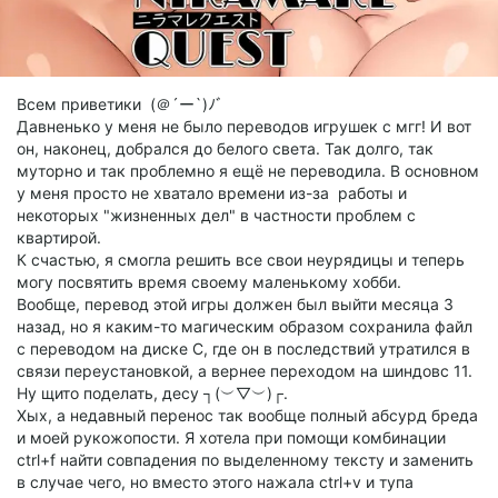
Всем приветики (＠´ー`)ﾉﾞ
Давненько у меня не было переводов игрушек с мгг! И вот
он, наконец, добрался до белого света. Так долго, так
муторно и так проблемно я ещё не переводила. В основном
у меня просто не хватало времени из-за работы и
некоторых "жизненных дел" в частности проблем с
квартирой.
К счастью, я смогла решить все свои неурядицы и теперь
могу посвятить время своему маленькому хобби.
Вообще, перевод этой игры должен был выйти месяца 3
назад, но я каким-то магическим образом сохранила файл
с переводом на диске C, где он в последствий утратился в
связи переустановкой, а вернее переходом на шиндовс 11.
Ну щито поделать, десу ┐(︶▽︶)┌.
Хых, а недавный перенос так вообще полный абсурд бреда
и моей рукожопости. Я хотела при помощи комбинации
ctrl+f найти совпадения по выделенному тексту и заменить
в случае чего, но вместо этого нажала ctrl+v и тупа