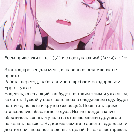
Всем приветики ( ´ ω ` )ノﾞ и с наступающим! (ﾉ◕ヮ◕)ﾉ*:･ﾟ✧
Этот год прошёл для меня, и, наверное, для многих не
просто.
Работа, переезд, работа и много проблем со здоровьем.
Бррр... ужас.
Надеюсь, следующий год будет не таким злым и ужасным,
как этот. Пускай у всех-всех-всех в следующем году будет
по тачке, по яхте и крутецких вещей. Посвятить время
становлению абсолютного духа. Нынче, когда знание
обратилось вспять и упало на степень мнения другого и
пожелать нельзя... Ну, кроме самого главного - здоровья и
достижения всех поставленных целей. Я тоже постараюсь