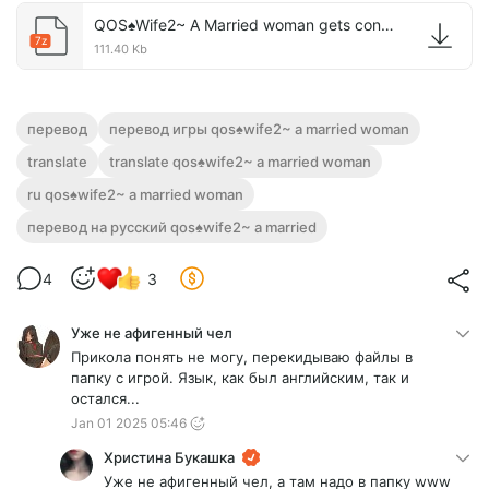
QOS♠Wife2~ A Married woman gets conquered and corrupted by a huge black cock.7z
7z
111.40 Kb
перевод
перевод игры qos♠wife2~ a married woman
translate
translate qos♠wife2~ a married woman
ru qos♠wife2~ a married woman
перевод на русский qos♠wife2~ a married
4
3
Уже не афигенный чел
Прикола понять не могу, перекидываю файлы в
папку с игрой. Язык, как был английским, так и
остался...
Jan 01 2025 05:46
Христина Букашка
Уже не афигенный чел, а там надо в папку www