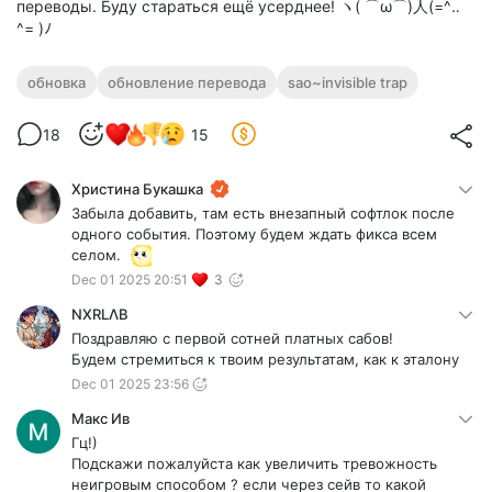
переводы. Буду стараться ещё усерднее! ヽ( ⌒ω⌒)人(=^‥
^= )ﾉ
обновка
обновление перевода
sao~invisible trap
18
15
Христина Букашка
Забыла добавить, там есть внезапный софтлок после
одного события. Поэтому будем ждать фикса всем
селом.
Dec 01 2025 20:51
3
NXRLΛB
Поздравляю с первой сотней платных сабов!
Будем стремиться к твоим результатам, как к эталону
Dec 01 2025 23:56
Макс Ив
Гц!)
Подскажи пожалуйста как увеличить тревожность
неигровым способом ? если через сейв то какой