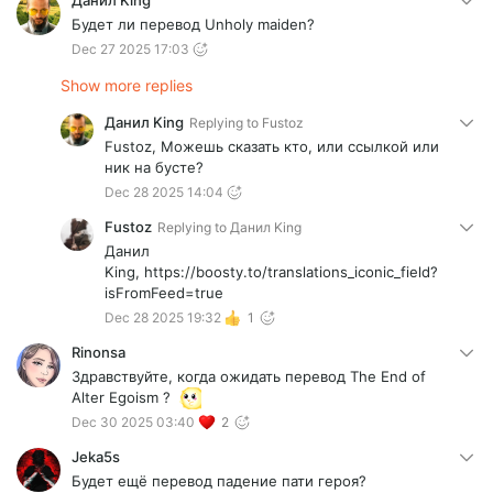
Данил King
Будет ли перевод Unholy maiden?
Dec 27 2025 17:03
Show more replies
Данил King
Replying to
Fustoz
Fustoz, Можешь сказать кто, или ссылкой или
ник на бусте?
Dec 28 2025 14:04
Fustoz
Replying to
Данил King
Данил
King, https://boosty.to/translations_iconic_field?
isFromFeed=true
Dec 28 2025 19:32
1
Rinonsa
Здравствуйте, когда ожидать перевод The End of
Alter Egoism ?
Dec 30 2025 03:40
2
Jeka5s
Будет ещё перевод падение пати героя?