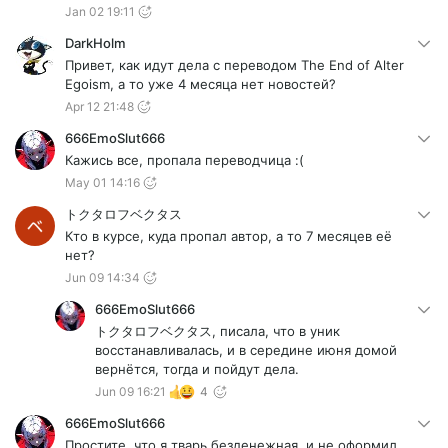
Jan 02 19:11
DarkHolm
Привет, как идут дела с переводом The End of Alter
Egoism, а то уже 4 месяца нет новостей?
Apr 12 21:48
666EmoSlut666
Кажись все, пропала переводчица :(
May 01 14:16
トクタロフベクタス
Кто в курсе, куда пропал автор, а то 7 месяцев её
нет?
Jun 09 14:34
666EmoSlut666
トクタロフベクタス, писала, что в уник
восстанавливалась, и в середине июня домой
вернётся, тогда и пойдут дела.
Jun 09 16:21
4
666EmoSlut666
Простите, что я тварь безденежная, и не оформил