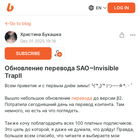
LOG IN
EN
Go to blog
Христина Букашка
Dec 01 2025 19:16
SUBSCRIBE
Обновление перевода SAO~Invisible
TrapⅡ
Всем приветик и с первым днём зимы! ╰( ͡° ͜ʖ ͡° )つ──☆*:・ﾟ
Вышло небольшое обновление
перевода
до версии β2.
Потратила сегодняшний день на перевод контента. Там
немного, но есть на что поглядеть.
Также хочу поблагодарить всех 100 платных подписчиков.
Это цель до которой, я даже не думала, что дойду! Правда,
большое всем спасибо, что читаете и выбираете мои