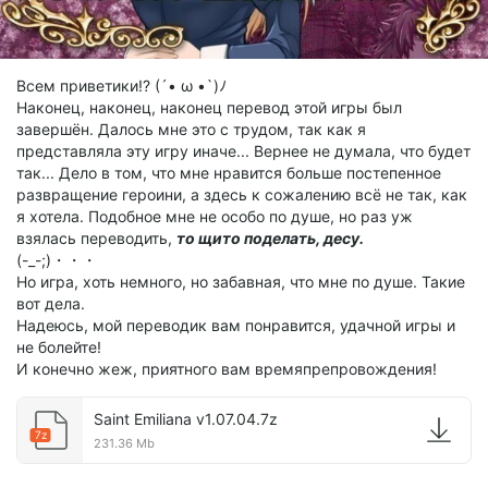
Всем приветики!? (´• ω •`)ﾉ
Наконец, наконец, наконец перевод этой игры был
завершён. Далось мне это с трудом, так как я
представляла эту игру иначе... Вернее не думала, что будет
так... Дело в том, что мне нравится больше постепенное
развращение героини, а здесь к сожалению всё не так, как
я хотела. Подобное мне не особо по душе, но раз уж
взялась переводить,
то щито поделать, десу.
(-_-;)・・・
Но игра, хоть немного, но забавная, что мне по душе. Такие
вот дела.
Надеюсь, мой переводик вам понравится, удачной игры и
не болейте!
И конечно жеж, приятного вам времяпрепровождения!
Saint Emiliana v1.07.04.7z
7z
231.36 Mb