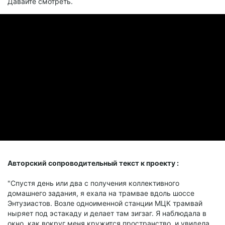
Давайте смотреть.
Авторский сопроводительный текст к проекту :
"Спустя день или два с получения коллективного
домашнего задания, я ехала на трамвае вдоль шоссе
Энтузиастов. Возле одноименной станции МЦК трамвай
ныряет под эстакаду и делает там зигзаг. Я наблюдала в
окно, как вокруг меня кружится пространство, и увидела,