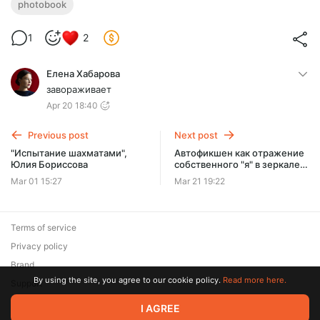
photobook
1
2
Елена Хабарова
завораживает
Apr 20 18:40
Previous post
Next post
"Испытание шахматами",
Автофикшен как отражение
Юлия Бориссова
собственного "я" в зеркале
"другого"
Mar 01 15:27
Mar 21 19:22
Terms of service
Privacy policy
Brand
By using the site, you agree to our cookie policy.
Read more here.
Support
© 2026 Zaya Solutions Limited. All rights reserved. All trademarks
I AGREE
are the property of their respective owners.