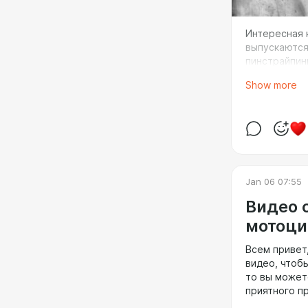
Интересная к
выпускаются
пинстрайпин
стараются п
Show more
данном случ
Jan 06 07:55
Видео 
мотоци
Всем привет
видео, чтоб
то вы может
приятного п