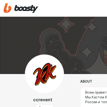
ABOUT
Всем привет
Мы Кастом К
ccrevent
России и то