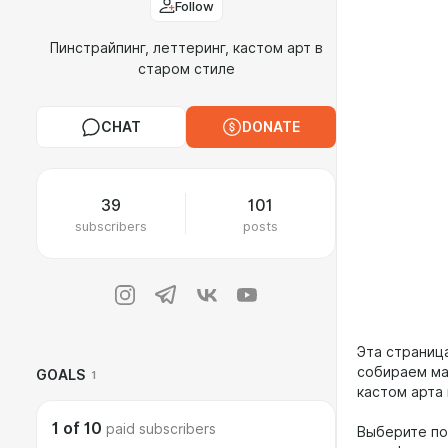
Follow
Пинстрайпинг, леттеринг, кастом арт в
старом стиле
CHAT
DONATE
39
101
subscribers
posts
Эта страниц
собираем ма
GOALS
1
кастом арта 
1
of
10
paid subscribers
Выберите по