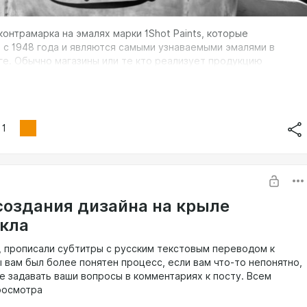
онтрамарка на эмалях марки 1Shot Paints, которые
 с 1948 года и являются самыми узнаваемыми эмалями в
ге. Обычно магазины или те кто реализует продукцию
ромаркировать банки для узнаваемости, что и было сделано в
ае
1
создания дизайна на крыле
кла
, прописали субтитры с русским текстовым переводом к
ы вам был более понятен процесс, если вам что-то непонятно,
е задавать ваши вопросы в комментариях к посту. Всем
росмотра