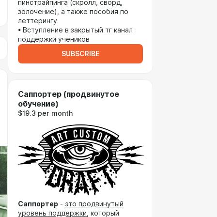
пинстрайпинга (скролл, сворд,
золочение), а также пособия по
леттерингу
• Вступление в закрытый тг канал
поддержки учеников
SUBSCRIBE
Саппортер (продвинутое
обучение)
$19.3 per month
Саппортер
-
это
продвинутый
уровень поддержки
, который