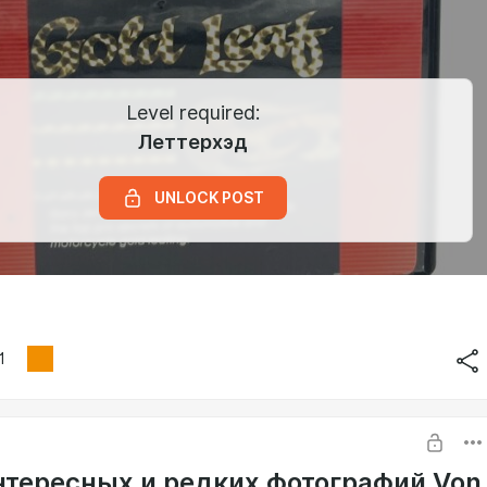
Level required:
Леттерхэд
UNLOCK POST
1
нтересных и редких фотографий Von