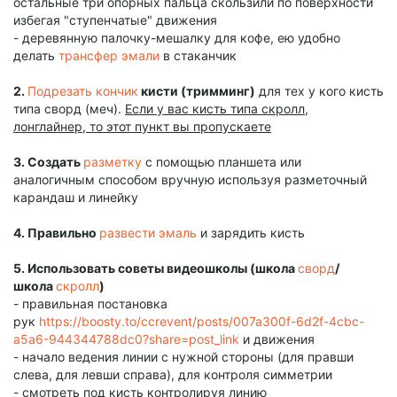
остальные три опорных пальца скользили по поверхности
избегая "ступенчатые" движения
- деревянную палочку-мешалку для кофе, ею удобно
делать
трансфер эмали
в стаканчик
2.
Подрезать кончик
кисти (тримминг)
для тех у кого кисть
типа сворд (меч).
Если у вас кисть типа скролл,
лонглайнер, то этот пункт вы пропускаете
3. Создать
разметку
с помощью планшета или
аналогичным способом вручную используя разметочный
карандаш и линейку
4. Правильно
развести эмаль
и зарядить кисть
5. Использовать советы видеошколы (школа
сворд
/
школа
скролл
)
- правильная постановка
рук
https://boosty.to/ccrevent/posts/007a300f-6d2f-4cbc-
a5a6-944344788dc0?share=post_link
и движения
- начало ведения линии с нужной стороны (для правши
слева, для левши справа), для контроля симметрии
- смотреть под кисть контролируя линию