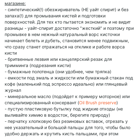
магазине:
- синтетический(!) обезжириватель (НЕ уайт спирит) и без
запаха(!) для промывания кистей и подготовки
поверхностей. Для тех кто пытается экономить и не видит
разницы - уайт-спирит достаточно "жесткий" и поэтому при
промывке в нем нежный натуральный ворс кисточки
начинает белеть и дубеть, становится менее подвижным,
что сразу станет отражаться на отклике и работе ворса
кисти
- бритвенные лезвия или канцелярский резак для
тримминга (подрезания кисти)
- бумажные полотенца (они удобнее, чем тряпка)
- емкости под эмаль и жидкости или бумажный стакан под
кофе (маленький под эспрессо идеально) или глянцевый
журнал
- минеральное масло (подойдет к примеру моторное) или
специализированный консервант (
Oil Brush preserve
)
- пустую пластиковую бутылку под жидкие отходы (не
выливайте химию в водосток, берегите природу)
- перчатку хлопковую без резиновых вставок, отрезать у
нее указательный и большой пальцы для того, чтобы было
удобно держать и крутить кисть пальцами, при этом