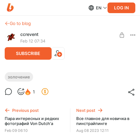
LOG IN
EN
Go to blog
ccrevent
Feb 12 07:34
SUBSCRIBE
Техника золочения Automotive Gold
золочение
Leafing Gary Jenson DVD Air Brush Action
Level required:
1
Auto Kustom Series 2004
Леттерхэд
Полноценный часовой курс по золочению с русскими
UNLOCK POST
субтитрами отвечает на все вопросы по технике goldleafing
Previous post
Next post
Пара интересных и редких
Все главное для новичка в
фотографий Von Dutch'a
пинстрайпинге
Feb 09 06:10
Aug 08 2023 12:11