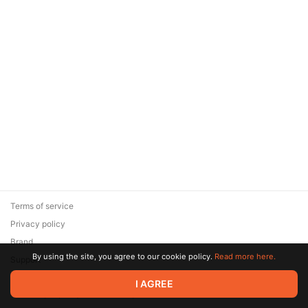
Terms of service
Privacy policy
Brand
By using the site, you agree to our cookie policy.
Read more here.
Support
© 2026 Zaya Solutions Limited. All rights reserved. All trademarks
I AGREE
are the property of their respective owners.