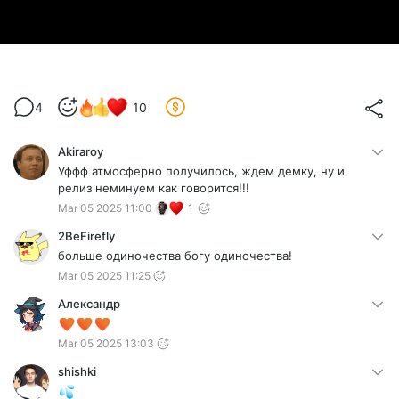
4
10
Akiraroy
Уффф атмосферно получилось, ждем демку, ну и
релиз неминуем как говорится!!!
Mar 05 2025 11:00
1
2BeFirefly
больше одиночества богу одиночества!
Mar 05 2025 11:25
Александр
Mar 05 2025 13:03
shishki