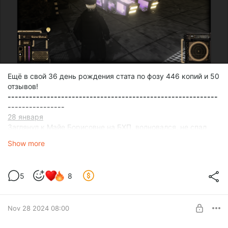
Ещё в свой 36 день рождения стата по фозу 446 копий и 50
отзывов!
-----------------------------------------------------------
----------------
28 января
Заглянул к Майе Борисовне на БХП, волновался, не спал
всю ночь, весь подкаст трогал лицо и пил кофу, местами
Show more
нёс бредик!
5
8
Nov 28 2024 08:00