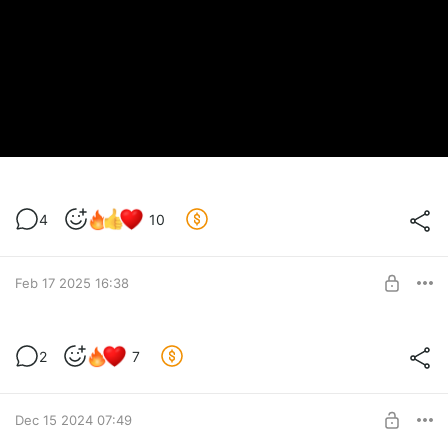
4
10
Feb 17 2025 16:38
А тут персонажики, да? они самые!
2
7
Level required:
Just Sub
Dec 15 2024 07:49
SUBSCRIBE