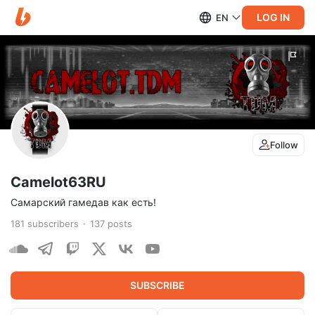
LOG IN
EN
Follow
Camelot63RU
Самарский гамедав как есть!
181
subscribers
137
posts
SUBSCRIBE