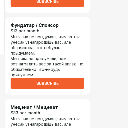
SUBSCRIBE
Фундатар / Спонсор
$13 per month
Мы яшчэ не прыдумалі, чым за такі
ўнёсак узнагародзіць вас, але
абавязкова што-небудзь
прыдумаем.
Мы пока не придумали, чем
вознаградить вас за такой вклад, но
обязательно что-нибудь
придумаем.
SUBSCRIBE
Мецэнат / Меценат
$33 per month
Мы яшчэ не прыдумалі, чым за такі
ўнёсак узнагародзіць вас, але