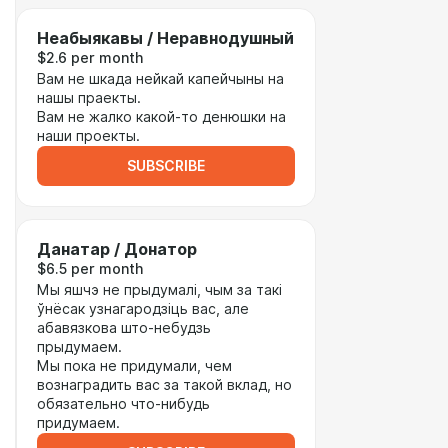
Неабыякавы / Неравнодушный
$2.6 per month
Вам не шкада нейкай капейчыны на
нашы праекты.
Вам не жалко какой-то денюшки на
наши проекты.
SUBSCRIBE
Данатар / Донатор
$6.5 per month
Мы яшчэ не прыдумалі, чым за такі
ўнёсак узнагародзіць вас, але
абавязкова што-небудзь
прыдумаем.
Мы пока не придумали, чем
вознаградить вас за такой вклад, но
обязательно что-нибудь
придумаем.