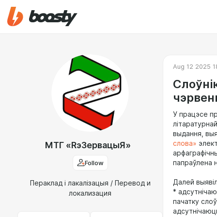
Aug 12 2025 1
Слоўні
чэрвен
У працэсе п
літаратурнай
выдання, выя
слова»
элект
МТГ «RэЗервацыЯ»
арфаграфічны
Follow
папраўлена н
Далей выявіл
Пераклад і лакалізацыя / Перевод и
* адсутніча
локализация
пачатку слоў
адсутнічаюць 