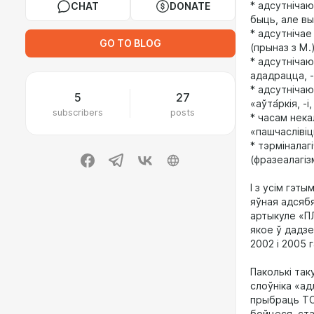
* адсутнічаю
CHAT
DONATE
быць, але вы
* адсутнічае
GO TO BLOG
(прыназ з М.)
* адсутнічаю
ададрацца, -
* адсутнічаю
5
27
«аўта́ркія, -
subscribers
posts
* часам нека
«пашчаслівіц
* тэрміналаг
(фразеалагіз
І з усім гэт
яўная адсябя
артыкуле «ПЛ
якое ў дадзе
2002 і 2005 
Паколькі так
слоўніка «а
прыбраць ТС