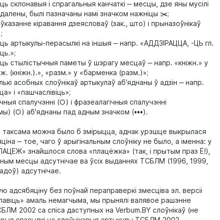
ць склонавыя і спрагальныя канчаткі ‒ месцы, дзе яны мусілі
далены, былі пазначаны намі значком нажніцы ✂️;
 ўказанне кіравання дзеясловаў (зак., што) і прыназоўнікаў
;
ць артыкулы-перасылкі на іншыя ‒ напр. «АДДЗІРАЦЦА, -ЦЬ гл.
ць.»;
ць стылістычныя паметы ў шэрагу месцаў ‒ напр. «кніжн.» у
і, ж. (кніжн.).», «разм.» у «барменка (разм.)»;
лькі асобных слоўнікаў артыкулаў аб'яднаны ў адзін ‒ напр.
ца» і «пашчаслівіць»;
ічныя спалучэнні (○) і фразеалагічныя спалучэнні
мы) (○) аб'яднаны пад адным значком (•••).
ым таксама можна было б змірыцца, аднак урэшце выкрылася
ціна ‒ тое, чаго ў арыгінальным слоўніку не было, а іменна: у
АЦЕЖ» знайшлося слова «плацёжка» (так, і прытым праз Ё!),
ным месцы адсутнічае ва ўсіх выданнях ТСБЛМ (1996, 1999,
гадоў) адсутнічае.
ую адсябяціну без поўнай пераправеркі змесціва эл. версіі
длавіць» амаль немагчыма, мы прынялі валявое рашэнне
БЛМ 2002 са спіса даступных на Verbum.BY слоўнікаў (не