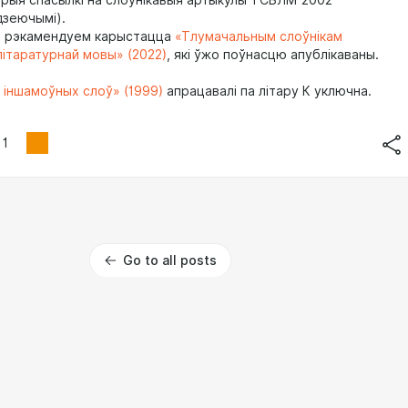
арыя спасылкі на слоўнікавыя артыкулы ТСБЛМ 2002
дзеючымі).
ы рэкамендуем карыстацца
«Тлумачальным слоўнікам
літаратурнай мовы» (2022)
, які ўжо поўнасцю апублікаваны.
 іншамоўных слоў» (1999)
апрацавалі па літару К уключна.
1
Go to all posts