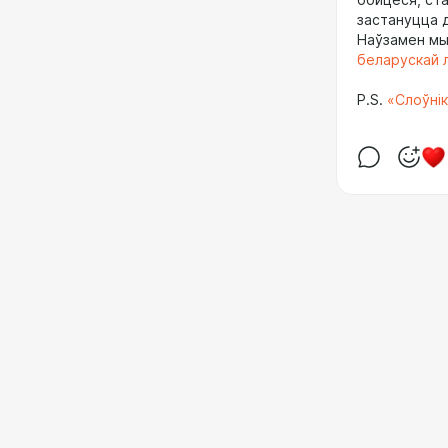
бойцеся, ст
застануцца 
Наўзамен м
беларускай 
P.S.
«Слоўнік