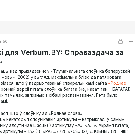
8:50
кі для Verbum.BY: Справаздача за
ь
рацы над прывядзеннем «Тлумачальнага слоўніка беларускай
 мовы» (2002) у выгляд, максімальна блізкі да папяровага
вілася, што ў падрыхтаванай стваральнікамі сайта
«Роднае
роннай версіі гэтага слоўніка багата (не, нават так ‒ БАГАТА!)
х памылак, звязаных з хібамі распазнавання. Гэта было
амі.
ася, што ў слоўніку ад «Роднае слова»:
юць некаторыя слоўнікавыя артыкулы ‒ напрыклад, у самым
ніку адсутнічае шэсць(!) артыкулаў «А», «А...». Акрамя гэтага,
артыкулы «ПА» (1), «РАЗ...» (2), «УСЁ» (2), «ЛОБНЫ» (2) і інш.;