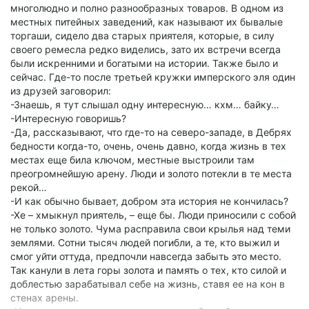
многолюдно и полно разнообразных товаров. В одном из
местных питейных заведений, как называют их бывалые
торгаши, сидело два старых приятеля, которые, в силу
своего ремесла редко виделись, зато их встречи всегда
были искренними и богатыми на истории. Также было и
сейчас. Где-то после третьей кружки имперского эля один
из друзей заговорил:
-Знаешь, я тут слышал одну интересную… кхм… байку…
-Интересную говоришь?
-Да, рассказывают, что где-то на северо-западе, в Дебрях
бедности когда-то, очень, очень давно, когда жизнь в тех
местах еще била ключом, местные выстроили там
преогромнейшую арену. Люди и золото потекли в те места
рекой…
-И как обычно бывает, добром эта история не кончилась?
-Хе – хмыкнул приятель, – еще бы. Люди приносили с собой
не только золото. Чума расправила свои крылья над теми
землями. Сотни тысяч людей погибли, а те, кто выжил и
смог уйти оттуда, предпочли навсегда забыть это место.
Так канули в лета горы золота и память о тех, кто силой и
доблестью зарабатывал себе на жизнь, ставя ее на кон в
стенах арены.