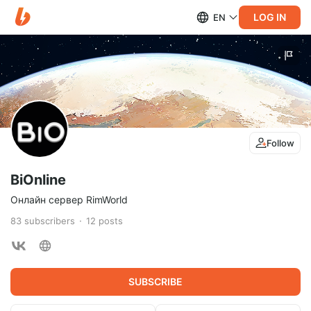
LOG IN
EN
Follow
BiOnline
Онлайн сервер RimWorld
83
subscribers
12
posts
SUBSCRIBE